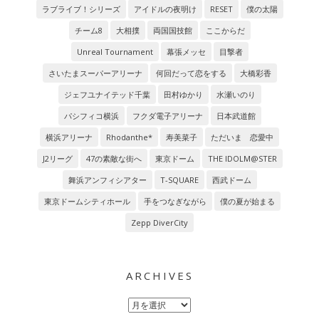
ラブライブ！シリーズ
アイドルの夜明け
RESET
僕の太陽
チーム8
大相撲
両国国技館
ここからだ
Unreal Tournament
幕張メッセ
目撃者
さいたまスーパーアリーナ
何回だって恋をする
大橋彩香
ジェフユナイテッド千葉
田村ゆかり
水瀬いのり
パシフィコ横浜
フクダ電子アリーナ
日本武道館
横浜アリーナ
Rhodanthe*
寿美菜子
ただいま 恋愛中
J2リーグ
47の素敵な街へ
東京ドーム
THE IDOLM@STER
舞浜アンフィシアター
T-SQUARE
西武ドーム
東京ドームシティホール
手をつなぎながら
僕の夏が始まる
Zepp DiverCity
ARCHIVES
Archives