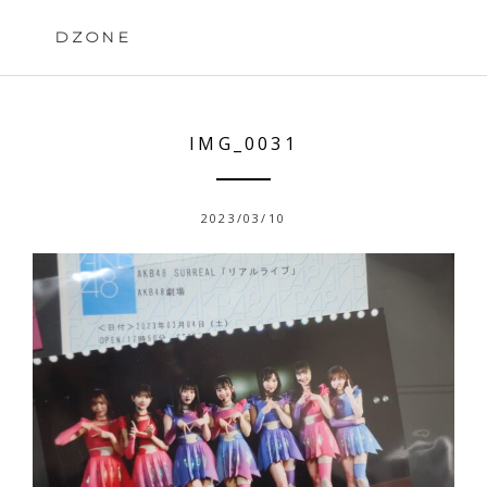
Skip
to
DZONE
content
IMG_0031
2023/03/10