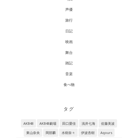
声優
旅行
日記
映画
舞台
雑記
音楽
食べ物
タグ
AKB48
AKB48劇場
田口愛佳
浅井七海
佐藤美波
東山奈央
岡部麟
水樹奈々
伊波杏樹
Aqours