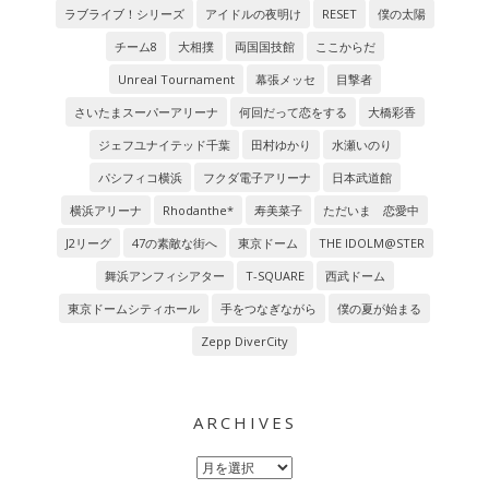
ラブライブ！シリーズ
アイドルの夜明け
RESET
僕の太陽
チーム8
大相撲
両国国技館
ここからだ
Unreal Tournament
幕張メッセ
目撃者
さいたまスーパーアリーナ
何回だって恋をする
大橋彩香
ジェフユナイテッド千葉
田村ゆかり
水瀬いのり
パシフィコ横浜
フクダ電子アリーナ
日本武道館
横浜アリーナ
Rhodanthe*
寿美菜子
ただいま 恋愛中
J2リーグ
47の素敵な街へ
東京ドーム
THE IDOLM@STER
舞浜アンフィシアター
T-SQUARE
西武ドーム
東京ドームシティホール
手をつなぎながら
僕の夏が始まる
Zepp DiverCity
ARCHIVES
Archives