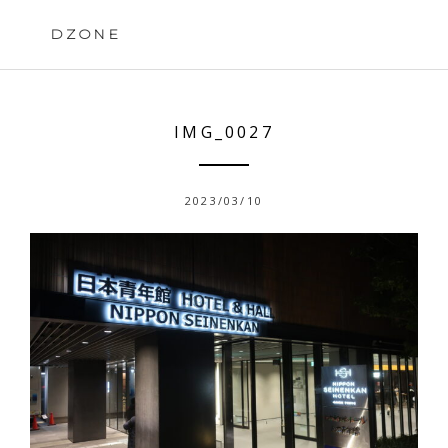
Skip
to
DZONE
content
IMG_0027
2023/03/10