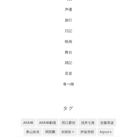
声優
旅行
日記
映画
舞台
雑記
音楽
食べ物
タグ
AKB48
AKB48劇場
田口愛佳
浅井七海
佐藤美波
東山奈央
岡部麟
水樹奈々
伊波杏樹
Aqours