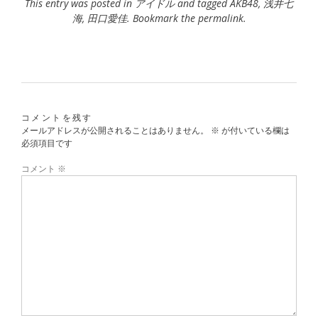
This entry was posted in
アイドル
and tagged
AKB48
,
浅井七
海
,
田口愛佳
. Bookmark the
permalink
.
コメントを残す
メールアドレスが公開されることはありません。
※
が付いている欄は
必須項目です
コメント
※