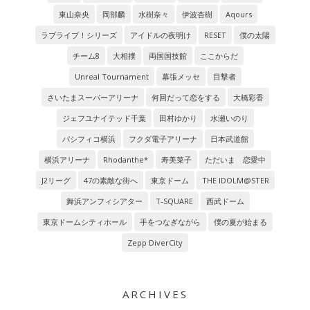
東山奈央
岡部麟
水樹奈々
伊波杏樹
Aqours
ラブライブ！シリーズ
アイドルの夜明け
RESET
僕の太陽
チーム8
大相撲
両国国技館
ここからだ
Unreal Tournament
幕張メッセ
目撃者
さいたまスーパーアリーナ
何回だって恋をする
大橋彩香
ジェフユナイテッド千葉
田村ゆかり
水瀬いのり
パシフィコ横浜
フクダ電子アリーナ
日本武道館
横浜アリーナ
Rhodanthe*
寿美菜子
ただいま 恋愛中
J2リーグ
47の素敵な街へ
東京ドーム
THE IDOLM@STER
舞浜アンフィシアター
T-SQUARE
西武ドーム
東京ドームシティホール
手をつなぎながら
僕の夏が始まる
Zepp DiverCity
ARCHIVES