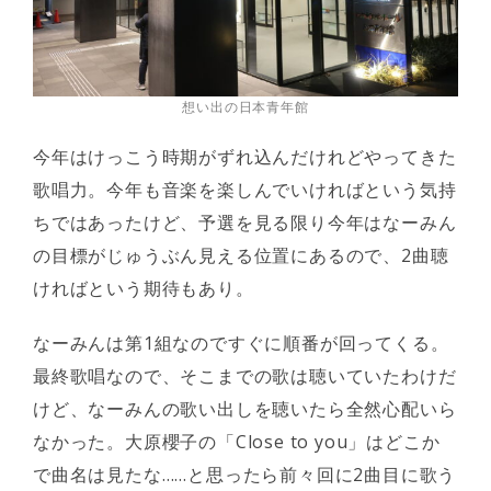
想い出の日本青年館
今年はけっこう時期がずれ込んだけれどやってきた
歌唱力。今年も音楽を楽しんでいければという気持
ちではあったけど、予選を見る限り今年はなーみん
の目標がじゅうぶん見える位置にあるので、2曲聴
ければという期待もあり。
なーみんは第1組なのですぐに順番が回ってくる。
最終歌唱なので、そこまでの歌は聴いていたわけだ
けど、なーみんの歌い出しを聴いたら全然心配いら
なかった。大原櫻子の「Close to you」はどこか
で曲名は見たな……と思ったら前々回に2曲目に歌う