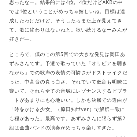
思ったなー。結果的には4位。4位だけどAKBの中
では1位ということがめっちゃ嬉しいね。目標は達
成したわけだけど、そうしたらまた上が見えてき
て、歌に終わりはないねと。歌い続けるなーみんが
好きだ―。
ところで、僕のこの第5回での大きな発見は岡田あ
ずみさんです。予選で歌っていた「オリビアを聴き
ながら」での歌声の表情の可憐さがドストライクだ
った。中高音の真っ白さ、それでいて低音も明瞭に
響いて、それら全ての音域にレゾナンスするビブラ
ートがあまりにも心地いい。しかも決勝での選曲が
「時をかける少女」（原田知世ver）で解釈一致に
も程があった。最高です。あずみさんに限らず第2
組は全曲バンドの演奏がめっちゃ楽しすぎた。