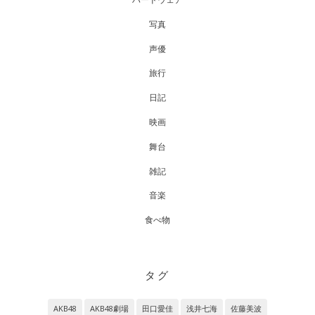
ハードウェア
写真
声優
旅行
日記
映画
舞台
雑記
音楽
食べ物
タグ
AKB48
AKB48劇場
田口愛佳
浅井七海
佐藤美波