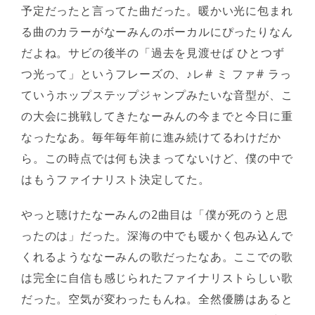
予定だったと言ってた曲だった。暖かい光に包まれ
る曲のカラーがなーみんのボーカルにぴったりなん
だよね。サビの後半の「過去を見渡せば ひとつず
つ光って」というフレーズの、♪レ# ミ ファ# ラっ
ていうホップステップジャンプみたいな音型が、こ
の大会に挑戦してきたなーみんの今までと今日に重
なったなあ。毎年毎年前に進み続けてるわけだか
ら。この時点では何も決まってないけど、僕の中で
はもうファイナリスト決定してた。
やっと聴けたなーみんの2曲目は「僕が死のうと思
ったのは」だった。深海の中でも暖かく包み込んで
くれるようななーみんの歌だったなあ。ここでの歌
は完全に自信も感じられたファイナリストらしい歌
だった。空気が変わったもんね。全然優勝はあると