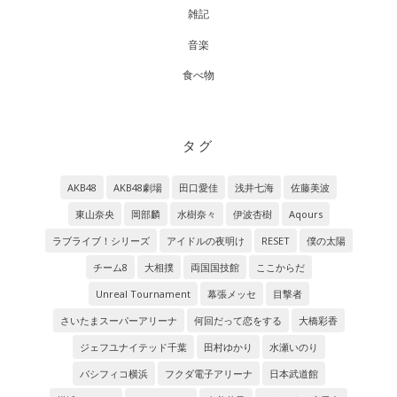
雑記
音楽
食べ物
タグ
AKB48
AKB48劇場
田口愛佳
浅井七海
佐藤美波
東山奈央
岡部麟
水樹奈々
伊波杏樹
Aqours
ラブライブ！シリーズ
アイドルの夜明け
RESET
僕の太陽
チーム8
大相撲
両国国技館
ここからだ
Unreal Tournament
幕張メッセ
目撃者
さいたまスーパーアリーナ
何回だって恋をする
大橋彩香
ジェフユナイテッド千葉
田村ゆかり
水瀬いのり
パシフィコ横浜
フクダ電子アリーナ
日本武道館