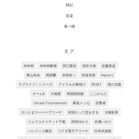
雑記
音楽
食べ物
タグ
AKB48
AKB48劇場
田口愛佳
浅井七海
佐藤美波
東山奈央
岡部麟
水樹奈々
伊波杏樹
Aqours
ラブライブ！シリーズ
アイドルの夜明け
RESET
僕の太陽
チーム8
大相撲
両国国技館
ここからだ
Unreal Tournament
幕張メッセ
目撃者
さいたまスーパーアリーナ
何回だって恋をする
大橋彩香
ジェフユナイテッド千葉
田村ゆかり
水瀬いのり
パシフィコ横浜
フクダ電子アリーナ
日本武道館