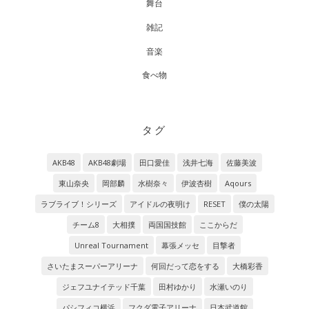
舞台
雑記
音楽
食べ物
タグ
AKB48
AKB48劇場
田口愛佳
浅井七海
佐藤美波
東山奈央
岡部麟
水樹奈々
伊波杏樹
Aqours
ラブライブ！シリーズ
アイドルの夜明け
RESET
僕の太陽
チーム8
大相撲
両国国技館
ここからだ
Unreal Tournament
幕張メッセ
目撃者
さいたまスーパーアリーナ
何回だって恋をする
大橋彩香
ジェフユナイテッド千葉
田村ゆかり
水瀬いのり
パシフィコ横浜
フクダ電子アリーナ
日本武道館