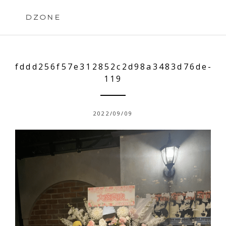
Skip
to
DZONE
content
fddd256f57e312852c2d98a3483d76de-
119
2022/09/09