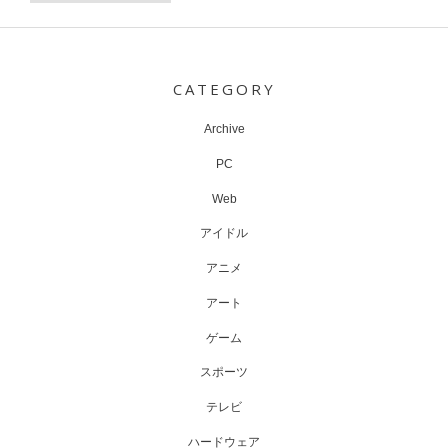
Post
navigation
CATEGORY
Archive
PC
Web
アイドル
アニメ
アート
ゲーム
スポーツ
テレビ
ハードウェア