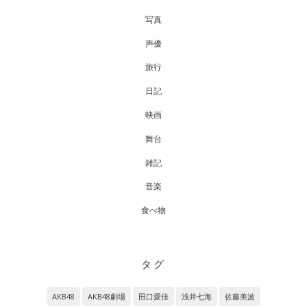
写真
声優
旅行
日記
映画
舞台
雑記
音楽
食べ物
タグ
AKB48
AKB48劇場
田口愛佳
浅井七海
佐藤美波