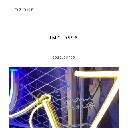
Skip
to
DZONE
content
IMG_9598
2022/08/05