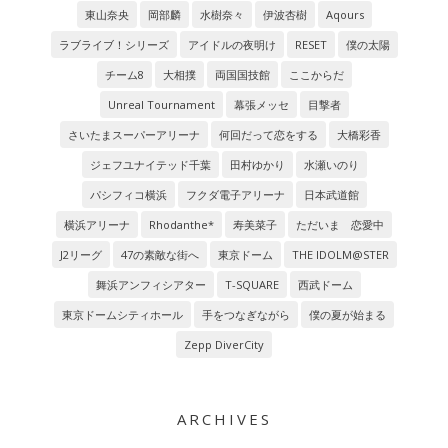
東山奈央
岡部麟
水樹奈々
伊波杏樹
Aqours
ラブライブ！シリーズ
アイドルの夜明け
RESET
僕の太陽
チーム8
大相撲
両国国技館
ここからだ
Unreal Tournament
幕張メッセ
目撃者
さいたまスーパーアリーナ
何回だって恋をする
大橋彩香
ジェフユナイテッド千葉
田村ゆかり
水瀬いのり
パシフィコ横浜
フクダ電子アリーナ
日本武道館
横浜アリーナ
Rhodanthe*
寿美菜子
ただいま 恋愛中
J2リーグ
47の素敵な街へ
東京ドーム
THE IDOLM@STER
舞浜アンフィシアター
T-SQUARE
西武ドーム
東京ドームシティホール
手をつなぎながら
僕の夏が始まる
Zepp DiverCity
ARCHIVES