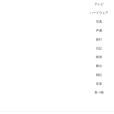
テレビ
ハードウェア
写真
声優
旅行
日記
映画
舞台
雑記
音楽
食べ物