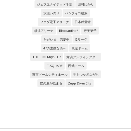
ジェフユナイテッド千葉
田村ゆかり
水瀬いのり
パシフィコ横浜
フクダ電子アリーナ
日本武道館
横浜アリーナ
Rhodanthe*
寿美菜子
ただいま 恋愛中
J2リーグ
47の素敵な街へ
東京ドーム
THE IDOLM@STER
舞浜アンフィシアター
T-SQUARE
西武ドーム
東京ドームシティホール
手をつなぎながら
僕の夏が始まる
Zepp DiverCity