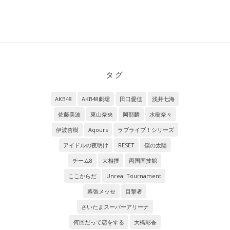
タグ
AKB48
AKB48劇場
田口愛佳
浅井七海
佐藤美波
東山奈央
岡部麟
水樹奈々
伊波杏樹
Aqours
ラブライブ！シリーズ
アイドルの夜明け
RESET
僕の太陽
チーム8
大相撲
両国国技館
ここからだ
Unreal Tournament
幕張メッセ
目撃者
さいたまスーパーアリーナ
何回だって恋をする
大橋彩香