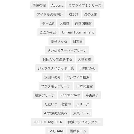
伊波杏樹
Aqours
ラブライブ！シリーズ
アイドルの夜明け
RESET
僕の太陽
チーム8
大相撲
両国国技館
ここからだ
Unreal Tournament
幕張メッセ
目撃者
さいたまスーパーアリーナ
何回だって恋をする
大橋彩香
ジェフユナイテッド千葉
田村ゆかり
水瀬いのり
パシフィコ横浜
フクダ電子アリーナ
日本武道館
横浜アリーナ
Rhodanthe*
寿美菜子
ただいま 恋愛中
J2リーグ
47の素敵な街へ
東京ドーム
THE IDOLM@STER
舞浜アンフィシアター
T-SQUARE
西武ドーム