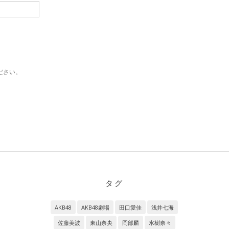
ださい。
タグ
AKB48
AKB48劇場
田口愛佳
浅井七海
佐藤美波
東山奈央
岡部麟
水樹奈々