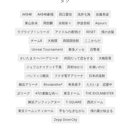
タグ
AKB48
AKB48劇場
田口愛佳
浅井七海
佐藤美波
東山奈央
岡部麟
水樹奈々
伊波杏樹
Aqours
ラブライブ！シリーズ
アイドルの夜明け
RESET
僕の太陽
チーム8
大相撲
両国国技館
ここからだ
Unreal Tournament
幕張メッセ
目撃者
さいたまスーパーアリーナ
何回だって恋をする
大橋彩香
ジェフユナイテッド千葉
田村ゆかり
水瀬いのり
パシフィコ横浜
フクダ電子アリーナ
日本武道館
横浜アリーナ
Rhodanthe*
寿美菜子
ただいま 恋愛中
J2リーグ
47の素敵な街へ
東京ドーム
THE IDOLM@STER
舞浜アンフィシアター
T-SQUARE
西武ドーム
東京ドームシティホール
手をつなぎながら
僕の夏が始まる
Zepp DiverCity