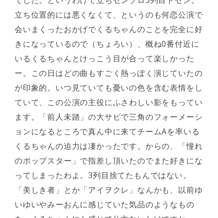
でした。というわけで立ちセンブロ3列目ドセン。
立ち位置的には悪くなくて、というのも何恋公演で
会いまくったおかげでくるちゃんのことを完全に好
きになっているので（ちょろい）、概ね0番付近に
いるくるちゃんとけっこう目が合って楽しかった
ー。この日はどの曲もすごく熱っぽく演じていたの
が印象的。いつ見ていても憂いの色を含む表情をし
ていて、この公演の主役にふさわしい影をもってい
ます。「前人未踏」の大サビで三角のフォーメーシ
ョンになるところで真ん中に来てチームAを率いる
くるちゃんの迫力は凄かったです。からの、「憧れ
のポップスター」で指差し頂いたのでまた好きにな
ってしまったわよ。3列目捨てたもんではない。
「美しき者」とか「アイヲクレ」なんかも、以前ゆ
いゆいやみーおんに感じていた気品のようなもの