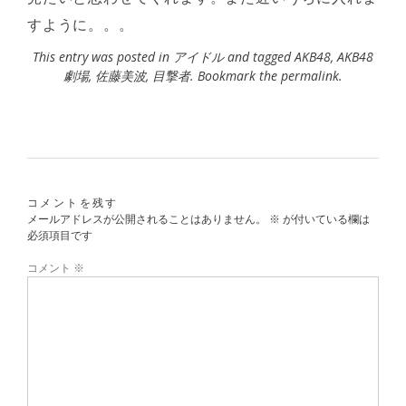
すように。。。
This entry was posted in
アイドル
and tagged
AKB48
,
AKB48
劇場
,
佐藤美波
,
目撃者
. Bookmark the
permalink
.
コメントを残す
メールアドレスが公開されることはありません。
※
が付いている欄は
必須項目です
コメント
※