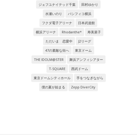
ジェフユナイテッド千葉
田村ゆかり
水瀬いのり
パシフィコ横浜
フクダ電子アリーナ
日本武道館
横浜アリーナ
Rhodanthe*
寿美菜子
ただいま 恋愛中
J2リーグ
47の素敵な街へ
東京ドーム
THE IDOLM@STER
舞浜アンフィシアター
T-SQUARE
西武ドーム
東京ドームシティホール
手をつなぎながら
僕の夏が始まる
Zepp DiverCity