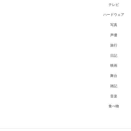
テレビ
ハードウェア
写真
声優
旅行
日記
映画
舞台
雑記
音楽
食べ物