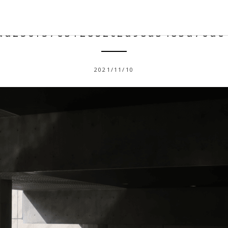
dd256f57e312852c2d98a3483d76de
2021/11/10