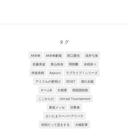
タグ
AKB48
AKB48劇場
田口愛佳
浅井七海
佐藤美波
東山奈央
岡部麟
水樹奈々
伊波杏樹
Aqours
ラブライブ！シリーズ
アイドルの夜明け
RESET
僕の太陽
チーム8
大相撲
両国国技館
ここからだ
Unreal Tournament
幕張メッセ
目撃者
さいたまスーパーアリーナ
何回だって恋をする
大橋彩香