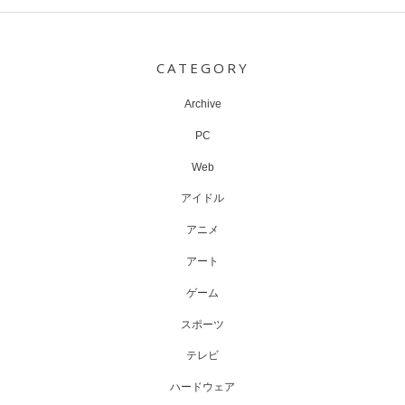
Post
navigation
CATEGORY
Archive
PC
Web
アイドル
アニメ
アート
ゲーム
スポーツ
テレビ
ハードウェア