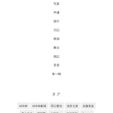
写真
声優
旅行
日記
映画
舞台
雑記
音楽
食べ物
タグ
AKB48
AKB48劇場
田口愛佳
浅井七海
佐藤美波