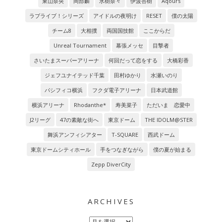
東山奈央
岡部麟
水樹奈々
伊波杏樹
Aqours
ラブライブ！シリーズ
アイドルの夜明け
RESET
僕の太陽
チーム8
大相撲
両国国技館
ここからだ
Unreal Tournament
幕張メッセ
目撃者
さいたまスーパーアリーナ
何回だって恋をする
大橋彩香
ジェフユナイテッド千葉
田村ゆかり
水瀬いのり
パシフィコ横浜
フクダ電子アリーナ
日本武道館
横浜アリーナ
Rhodanthe*
寿美菜子
ただいま 恋愛中
J2リーグ
47の素敵な街へ
東京ドーム
THE IDOLM@STER
舞浜アンフィシアター
T-SQUARE
西武ドーム
東京ドームシティホール
手をつなぎながら
僕の夏が始まる
Zepp DiverCity
ARCHIVES
Archives