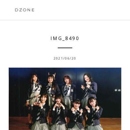
Skip
to
DZONE
content
IMG_8490
2021/06/20