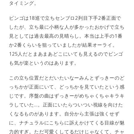
タイミング。
ビンゴは18巡で立ちセンブロ2列目下手2番正面で
したが、立ち最に小柄な人が多かったおかげで立ち
見としては過去最高の見晴らし。本当は上手の1番
か2番くらいを狙っていましたが結果オーライ。
125人だとまあまあどこにいても見えるのでビンゴ
も気が楽というのはあります。
この立ち位置だとだいたいなーみんとずっきーのど
っちかが正面にいて、どっちかを見ていたという感
じです。序盤の曲はずっきーがめちゃくちゃキラキ
ラしていた…。正面にいたらついつい視線を向けた
くなるものがあります。自分から主張は強くせず
に、ナチュラルにこちらに訴えかけてくる目線が魅
力的すぎ。ただ可愛くしてるだけじゃなくて、チャ