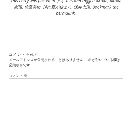
This entry was posted in
アイドル
and tagged
AKB48
,
AKB48
劇場
,
佐藤美波
,
僕の夏が始まる
,
浅井七海
. Bookmark the
permalink
.
コメントを残す
メールアドレスが公開されることはありません。
※
が付いている欄は
必須項目です
コメント
※