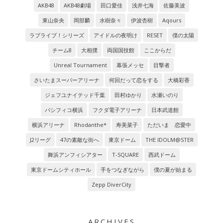
AKB48
AKB48劇場
田口愛佳
浅井七海
佐藤美波
東山奈央
岡部麟
水樹奈々
伊波杏樹
Aqours
ラブライブ！シリーズ
アイドルの夜明け
RESET
僕の太陽
チーム8
大相撲
両国国技館
ここからだ
Unreal Tournament
幕張メッセ
目撃者
さいたまスーパーアリーナ
何回だって恋をする
大橋彩香
ジェフユナイテッド千葉
田村ゆかり
水瀬いのり
パシフィコ横浜
フクダ電子アリーナ
日本武道館
横浜アリーナ
Rhodanthe*
寿美菜子
ただいま 恋愛中
J2リーグ
47の素敵な街へ
東京ドーム
THE IDOLM@STER
舞浜アンフィシアター
T-SQUARE
西武ドーム
東京ドームシティホール
手をつなぎながら
僕の夏が始まる
Zepp DiverCity
ARCHIVES