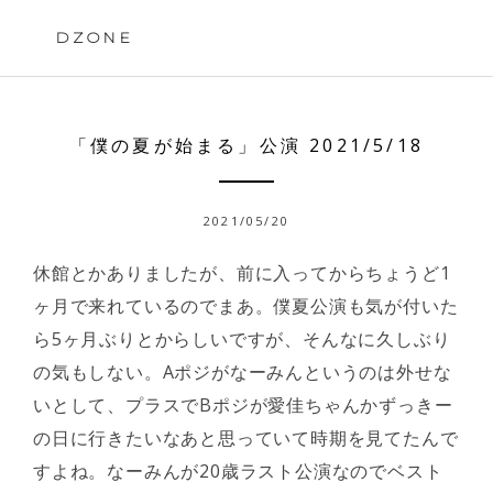
Skip
to
DZONE
content
「僕の夏が始まる」公演 2021/5/18
2021/05/20
休館とかありましたが、前に入ってからちょうど1
ヶ月で来れているのでまあ。僕夏公演も気が付いた
ら5ヶ月ぶりとからしいですが、そんなに久しぶり
の気もしない。Aポジがなーみんというのは外せな
いとして、プラスでBポジが愛佳ちゃんかずっきー
の日に行きたいなあと思っていて時期を見てたんで
すよね。なーみんが20歳ラスト公演なのでベスト