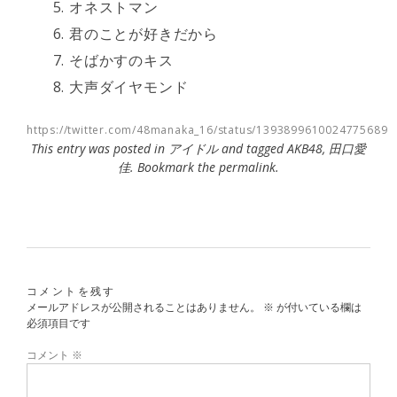
オネストマン
君のことが好きだから
そばかすのキス
大声ダイヤモンド
https://twitter.com/48manaka_16/status/1393899610024775689
This entry was posted in
アイドル
and tagged
AKB48
,
田口愛
佳
. Bookmark the
permalink
.
コメントを残す
メールアドレスが公開されることはありません。
※
が付いている欄は
必須項目です
コメント
※