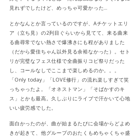
見れずでしたけど、めっちゃ可愛かった…
とかなんとか言っているのですが、Aチケットエリ
ア（立ち見）の2列目ぐらいから見てて、来る曲来
る曲尋常でない熱さで爆沸きにも程がありました
（だから愛佳ちゃん以外見る余裕なかった）。セト
リが完璧なフェス仕様で全曲振りコピ祭りだった
し、コールなしでここまで楽しめるのか。。。
「Only today」「LOVE修行」の流れ楽しすぎて笑
っちゃったよ。「オネストマン」「そばかすのキ
ス」とかも最高。久しぶりにライブで汗かいて心地
いい疲労感でした。
面白かったのが、曲が始まるたびに会場からどよめ
きが起きて、他グループのおたくもめちゃくちゃ盛