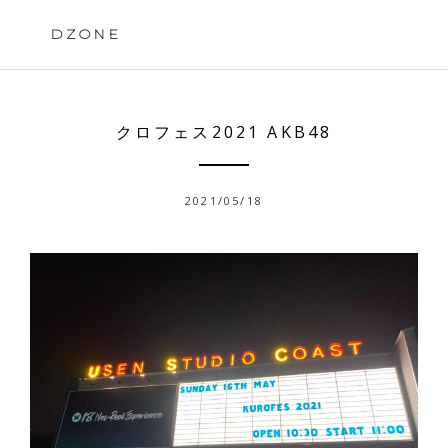
Skip
to
DZONE
content
クロフェス2021 AKB48
2021/05/18