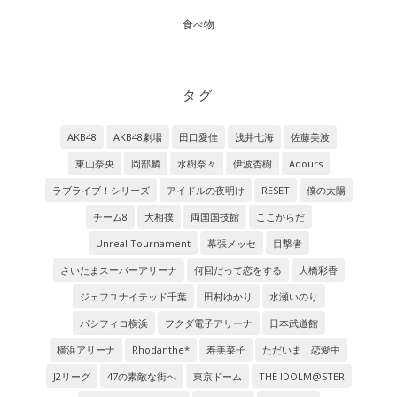
食べ物
タグ
AKB48
AKB48劇場
田口愛佳
浅井七海
佐藤美波
東山奈央
岡部麟
水樹奈々
伊波杏樹
Aqours
ラブライブ！シリーズ
アイドルの夜明け
RESET
僕の太陽
チーム8
大相撲
両国国技館
ここからだ
Unreal Tournament
幕張メッセ
目撃者
さいたまスーパーアリーナ
何回だって恋をする
大橋彩香
ジェフユナイテッド千葉
田村ゆかり
水瀬いのり
パシフィコ横浜
フクダ電子アリーナ
日本武道館
横浜アリーナ
Rhodanthe*
寿美菜子
ただいま 恋愛中
J2リーグ
47の素敵な街へ
東京ドーム
THE IDOLM@STER