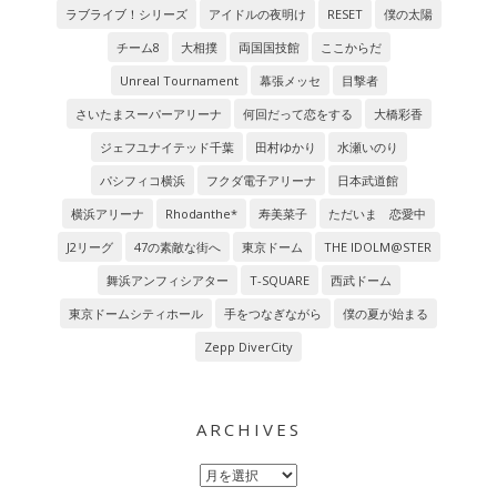
ラブライブ！シリーズ
アイドルの夜明け
RESET
僕の太陽
チーム8
大相撲
両国国技館
ここからだ
Unreal Tournament
幕張メッセ
目撃者
さいたまスーパーアリーナ
何回だって恋をする
大橋彩香
ジェフユナイテッド千葉
田村ゆかり
水瀬いのり
パシフィコ横浜
フクダ電子アリーナ
日本武道館
横浜アリーナ
Rhodanthe*
寿美菜子
ただいま 恋愛中
J2リーグ
47の素敵な街へ
東京ドーム
THE IDOLM@STER
舞浜アンフィシアター
T-SQUARE
西武ドーム
東京ドームシティホール
手をつなぎながら
僕の夏が始まる
Zepp DiverCity
ARCHIVES
Archives