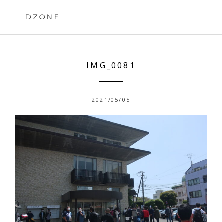
Skip
to
DZONE
content
IMG_0081
2021/05/05