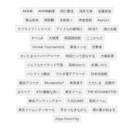
AKB48
AKB48劇場
田口愛佳
浅井七海
佐藤美波
東山奈央
岡部麟
水樹奈々
伊波杏樹
Aqours
ラブライブ！シリーズ
アイドルの夜明け
RESET
僕の太陽
チーム8
大相撲
両国国技館
ここからだ
Unreal Tournament
幕張メッセ
目撃者
さいたまスーパーアリーナ
何回だって恋をする
大橋彩香
ジェフユナイテッド千葉
田村ゆかり
水瀬いのり
パシフィコ横浜
フクダ電子アリーナ
日本武道館
横浜アリーナ
Rhodanthe*
寿美菜子
ただいま 恋愛中
J2リーグ
47の素敵な街へ
東京ドーム
THE IDOLM@STER
舞浜アンフィシアター
T-SQUARE
西武ドーム
東京ドームシティホール
手をつなぎながら
僕の夏が始まる
Zepp DiverCity