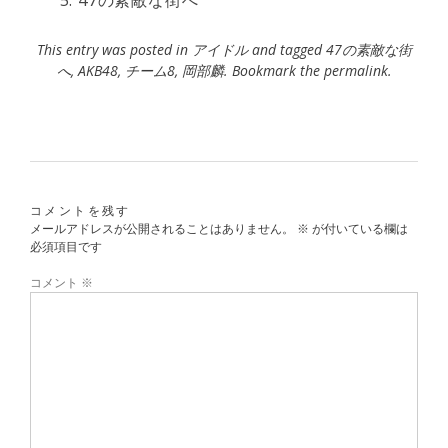
47の素敵な街へ
This entry was posted in
アイドル
and tagged
47の素敵な街
へ
,
AKB48
,
チーム8
,
岡部麟
. Bookmark the
permalink
.
コメントを残す
メールアドレスが公開されることはありません。
※
が付いている欄は
必須項目です
コメント
※