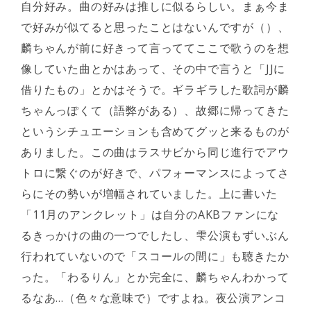
自分好み。曲の好みは推しに似るらしい。まぁ今ま
で好みが似てると思ったことはないんですが（）、
麟ちゃんが前に好きって言っててここで歌うのを想
像していた曲とかはあって、その中で言うと「JJに
借りたもの」とかはそうで。ギラギラした歌詞が麟
ちゃんっぽくて（語弊がある）、故郷に帰ってきた
というシチュエーションも含めてグッと来るものが
ありました。この曲はラスサビから同じ進行でアウ
トロに繋ぐのが好きで、パフォーマンスによってさ
らにその勢いが増幅されていました。上に書いた
「11月のアンクレット」は自分のAKBファンにな
るきっかけの曲の一つでしたし、雫公演もずいぶん
行われていないので「スコールの間に」も聴きたか
った。「わるりん」とか完全に、麟ちゃんわかって
るなあ…（色々な意味で）ですよね。夜公演アンコ