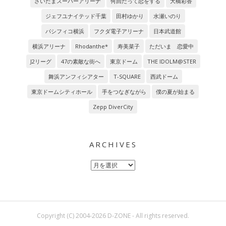
さいたまスーパーアリーナ
何回だって恋をする
大橋彩香
ジェフユナイテッド千葉
田村ゆかり
水瀬いのり
パシフィコ横浜
フクダ電子アリーナ
日本武道館
横浜アリーナ
Rhodanthe*
寿美菜子
ただいま 恋愛中
J2リーグ
47の素敵な街へ
東京ドーム
THE IDOLM@STER
舞浜アンフィシアター
T-SQUARE
西武ドーム
東京ドームシティホール
手をつなぎながら
僕の夏が始まる
Zepp DiverCity
ARCHIVES
Archives
Copyright (C) 2004-2026 D-ZONE - All rights reserved.