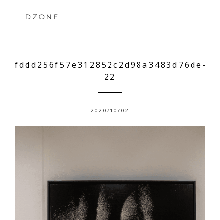
Skip
to
DZONE
content
fddd256f57e312852c2d98a3483d76de-
22
2020/10/02