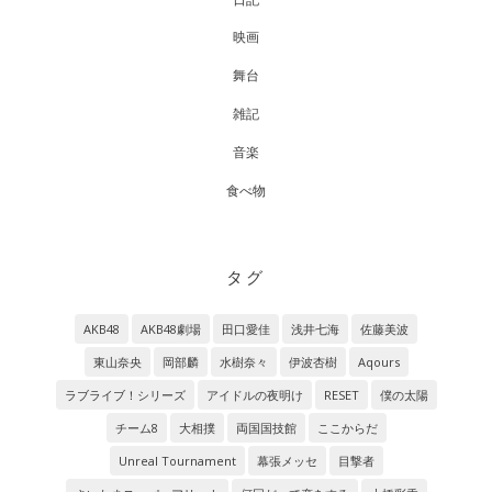
映画
舞台
雑記
音楽
食べ物
タグ
AKB48
AKB48劇場
田口愛佳
浅井七海
佐藤美波
東山奈央
岡部麟
水樹奈々
伊波杏樹
Aqours
ラブライブ！シリーズ
アイドルの夜明け
RESET
僕の太陽
チーム8
大相撲
両国国技館
ここからだ
Unreal Tournament
幕張メッセ
目撃者