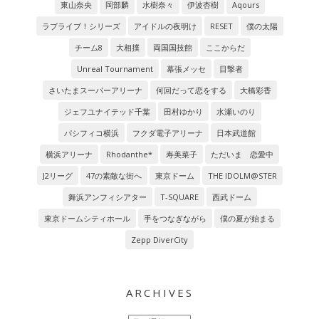
東山奈央
岡部麟
水樹奈々
伊波杏樹
Aqours
ラブライブ！シリーズ
アイドルの夜明け
RESET
僕の太陽
チーム8
大相撲
両国国技館
ここからだ
Unreal Tournament
幕張メッセ
目撃者
さいたまスーパーアリーナ
何回だって恋をする
大橋彩香
ジェフユナイテッド千葉
田村ゆかり
水瀬いのり
パシフィコ横浜
フクダ電子アリーナ
日本武道館
横浜アリーナ
Rhodanthe*
寿美菜子
ただいま 恋愛中
J2リーグ
47の素敵な街へ
東京ドーム
THE IDOLM@STER
舞浜アンフィシアター
T-SQUARE
西武ドーム
東京ドームシティホール
手をつなぎながら
僕の夏が始まる
Zepp DiverCity
ARCHIVES