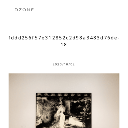
Skip
to
DZONE
content
fddd256f57e312852c2d98a3483d76de-
18
2020/10/02