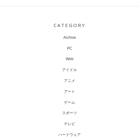
Post
navigation
CATEGORY
Archive
PC
Web
アイドル
アニメ
アート
ゲーム
スポーツ
テレビ
ハードウェア