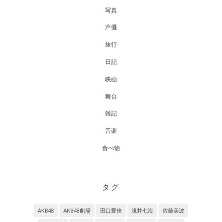
写真
声優
旅行
日記
映画
舞台
雑記
音楽
食べ物
タグ
AKB48
AKB48劇場
田口愛佳
浅井七海
佐藤美波