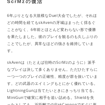
ScrMzの復活
6年ぶりとなる大規模なDuel大会でしたが、それほ
どの時間を経てもskAvenの牙城はまったく揺るぐ
ことがなく、6年前とほとんど変わらない形で優勝
を果たしました。彼のプレイを観るのも久しぶりの
ことでしたが、異常なほどの強さを維持していま
す。
skAvenは（たとえば往時のScrMzのように）派手
なプレイは決して多くありません。ただひたすらに
一つ一つのプレイの正確性、精度が群を抜いていま
す。どの武器のエイミングもとにかく優れている。
LightningGunは当てたいときにきっちり当てる。
MiniGunで確実に相手を追い詰める。Shieldを失
ったとしても、近距離でのFlakCannonですぐに形