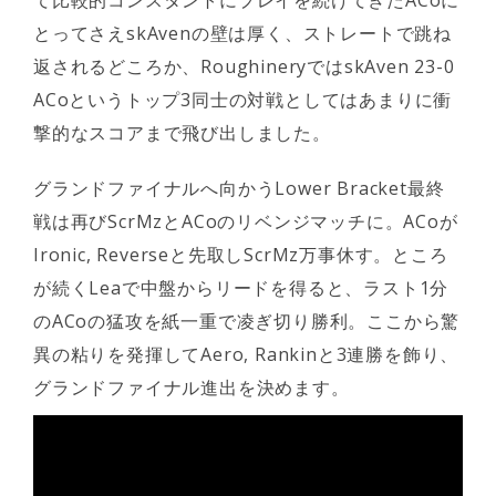
て比較的コンスタントにプレイを続けてきたACoに
とってさえskAvenの壁は厚く、ストレートで跳ね
返されるどころか、RoughineryではskAven 23-0
ACoというトップ3同士の対戦としてはあまりに衝
撃的なスコアまで飛び出しました。
グランドファイナルへ向かうLower Bracket最終
戦は再びScrMzとACoのリベンジマッチに。ACoが
Ironic, Reverseと先取しScrMz万事休す。ところ
が続くLeaで中盤からリードを得ると、ラスト1分
のACoの猛攻を紙一重で凌ぎ切り勝利。ここから驚
異の粘りを発揮してAero, Rankinと3連勝を飾り、
グランドファイナル進出を決めます。