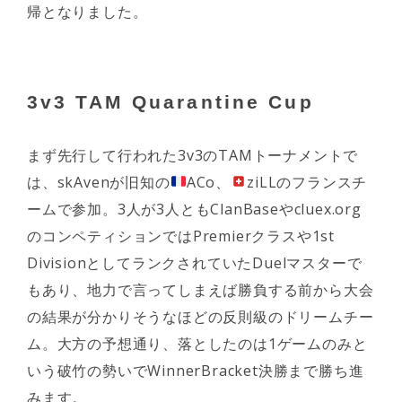
帰となりました。
3v3 TAM Quarantine Cup
まず先行して行われた3v3のTAMトーナメントで
は、skAvenが旧知の
ACo、
ziLLのフランスチ
ームで参加。3人が3人ともClanBaseやcluex.org
のコンペティションではPremierクラスや1st
DivisionとしてランクされていたDuelマスターで
もあり、地力で言ってしまえば勝負する前から大会
の結果が分かりそうなほどの反則級のドリームチー
ム。大方の予想通り、落としたのは1ゲームのみと
いう破竹の勢いでWinnerBracket決勝まで勝ち進
みます。