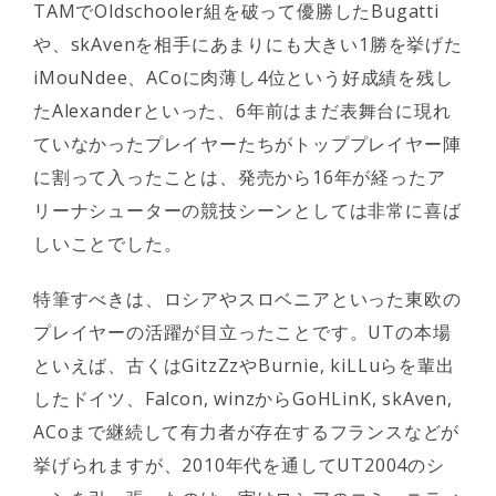
TAMでOldschooler組を破って優勝したBugatti
や、skAvenを相手にあまりにも大きい1勝を挙げた
iMouNdee、ACoに肉薄し4位という好成績を残し
たAlexanderといった、6年前はまだ表舞台に現れ
ていなかったプレイヤーたちがトッププレイヤー陣
に割って入ったことは、発売から16年が経ったア
リーナシューターの競技シーンとしては非常に喜ば
しいことでした。
特筆すべきは、ロシアやスロベニアといった東欧の
プレイヤーの活躍が目立ったことです。UTの本場
といえば、古くはGitzZzやBurnie, kiLLuらを輩出
したドイツ、Falcon, winzからGoHLinK, skAven,
ACoまで継続して有力者が存在するフランスなどが
挙げられますが、2010年代を通してUT2004のシ