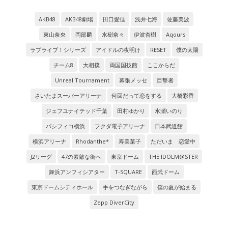
AKB48
AKB48劇場
田口愛佳
浅井七海
佐藤美波
東山奈央
岡部麟
水樹奈々
伊波杏樹
Aqours
ラブライブ！シリーズ
アイドルの夜明け
RESET
僕の太陽
チーム8
大相撲
両国国技館
ここからだ
Unreal Tournament
幕張メッセ
目撃者
さいたまスーパーアリーナ
何回だって恋をする
大橋彩香
ジェフユナイテッド千葉
田村ゆかり
水瀬いのり
パシフィコ横浜
フクダ電子アリーナ
日本武道館
横浜アリーナ
Rhodanthe*
寿美菜子
ただいま 恋愛中
J2リーグ
47の素敵な街へ
東京ドーム
THE IDOLM@STER
舞浜アンフィシアター
T-SQUARE
西武ドーム
東京ドームシティホール
手をつなぎながら
僕の夏が始まる
Zepp DiverCity