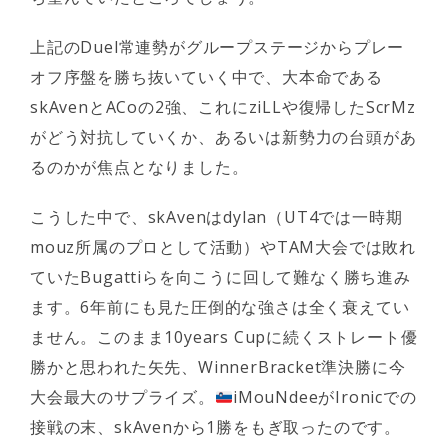
上記のDuel常連勢がグループステージからプレー
オフ序盤を勝ち抜いていく中で、大本命である
skAvenとACoの2強、これにziLLや復帰したScrMz
がどう対抗していくか、あるいは新勢力の台頭があ
るのかが焦点となりました。
こうした中で、skAvenはdylan（UT4では一時期
mouz所属のプロとして活動）やTAM大会では敗れ
ていたBugattiらを向こうに回して難なく勝ち進み
ます。6年前にも見た圧倒的な強さは全く衰えてい
ません。このまま10years Cupに続くストレート優
勝かと思われた矢先、WinnerBracket準決勝に今
大会最大のサプライズ。
iMouNdeeがIronicでの
接戦の末、skAvenから1勝をもぎ取ったのです。