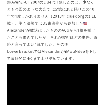
skAvenがUT2004のDuelで1敗したのは、少なく
とも今回のような大会では記憶にある限りこの10
年で1度しかありません（2013年 cluex.orgのziLL
戦）。準々決勝ではUS東海岸から参加した
Alexanderが敗退はしたもののACoから1勝を挙げ
たことも驚きでしたが、それが霞むほどの事件、奇
跡と言ってよい1戦でした。その後、
LowerBracketではAlexanderがiMouNdeeを下し
て最終的に4位まで上り詰めています。