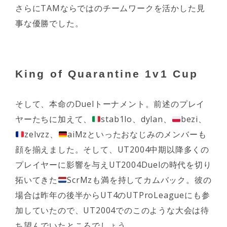
さらにTAMならではのチームワークを活かした見
事な優勝でした。
King of Quarantine 1v1 Cup
そして、本命のDuelトーナメント。前述のプレイ
ヤーたちに加えて、
stab1lo、dylan、
bezi、
zelvzz、
aiMzといったおなじみのメンバーも
顔を揃えました。そして、UT2004中期以降多くの
プレイヤーに影響を与えUT2004Duelの時代を切り
拓いてきた
ScrMzも満を持してカムバック。彼の
場合は昨年の後半からUT4のUTProLeagueにも参
加していたので、UT2004でのこのような大会は待
ち望んでいたところでしょう。