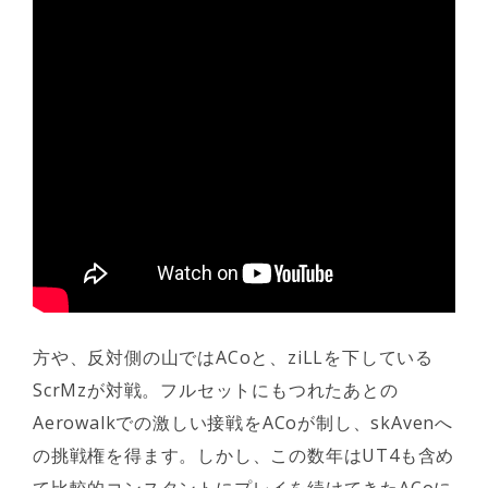
方や、反対側の山ではACoと、ziLLを下している
ScrMzが対戦。フルセットにもつれたあとの
Aerowalkでの激しい接戦をACoが制し、skAvenへ
の挑戦権を得ます。しかし、この数年はUT4も含め