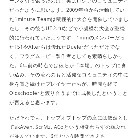
ーンを引っ張ったのは、実はロシアのコミュニティ
だったように思います。2009年頃から活動してい
た1minute Teamは積極的に大会を開催していまし
たし、その後もUT2.ruなどで小規模な大会が継続
的に行われていたようです。1minのメンバーだっ
たF51やAlterらは優れたDuelerだっただけでな
く、フラグムービー製作者としても素晴らしかっ
た。6年前の時点では彼らが「本場」のトップに食
い込み、その流れのもと活発なコミュニティの中に
身を置き続けたプレイヤーたちが、時間を経て
Oldschoolerと渡り合うまでに成長したということ
が言えると思います。
ただそれでも、トップオブトップの座には依然とし
てskAven, ScrMz, ACoという相変わらずの顔ぶれ
が並んでいます。6年という時間でさえも、