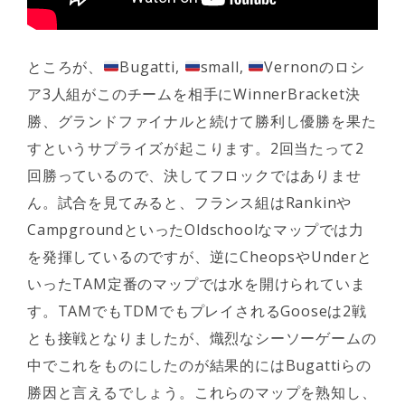
ところが、
Bugatti,
small,
Vernonのロシ
ア3人組がこのチームを相手にWinnerBracket決
勝、グランドファイナルと続けて勝利し優勝を果た
すというサプライズが起こります。2回当たって2
回勝っているので、決してフロックではありませ
ん。試合を見てみると、フランス組はRankinや
CampgroundといったOldschoolなマップでは力
を発揮しているのですが、逆にCheopsやUnderと
いったTAM定番のマップでは水を開けられていま
す。TAMでもTDMでもプレイされるGooseは2戦
とも接戦となりましたが、熾烈なシーソーゲームの
中でこれをものにしたのが結果的にはBugattiらの
勝因と言えるでしょう。これらのマップを熟知し、