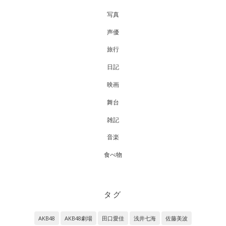
写真
声優
旅行
日記
映画
舞台
雑記
音楽
食べ物
タグ
AKB48
AKB48劇場
田口愛佳
浅井七海
佐藤美波