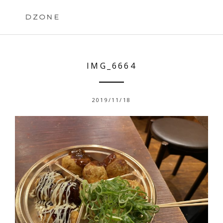
Skip
to
DZONE
content
IMG_6664
2019/11/18