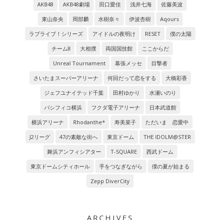
AKB48
AKB48劇場
田口愛佳
浅井七海
佐藤美波
東山奈央
岡部麟
水樹奈々
伊波杏樹
Aqours
ラブライブ！シリーズ
アイドルの夜明け
RESET
僕の太陽
チーム8
大相撲
両国国技館
ここからだ
Unreal Tournament
幕張メッセ
目撃者
さいたまスーパーアリーナ
何回だって恋をする
大橋彩香
ジェフユナイテッド千葉
田村ゆかり
水瀬いのり
パシフィコ横浜
フクダ電子アリーナ
日本武道館
横浜アリーナ
Rhodanthe*
寿美菜子
ただいま 恋愛中
J2リーグ
47の素敵な街へ
東京ドーム
THE IDOLM@STER
舞浜アンフィシアター
T-SQUARE
西武ドーム
東京ドームシティホール
手をつなぎながら
僕の夏が始まる
Zepp DiverCity
ARCHIVES