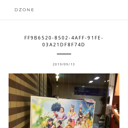
Skip
to
DZONE
content
FF9B6520-8502-4AFF-91FE-
03A21DF8F74D
2019/09/13