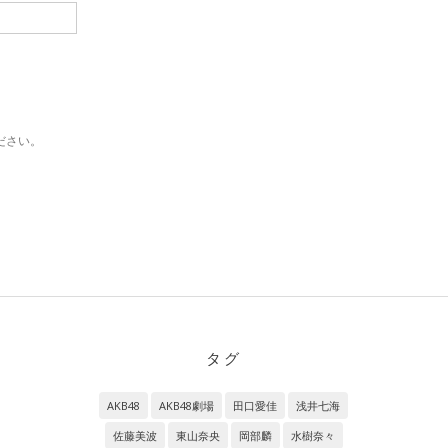
ださい。
タグ
AKB48
AKB48劇場
田口愛佳
浅井七海
佐藤美波
東山奈央
岡部麟
水樹奈々