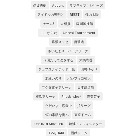
伊波杏樹
Aqours
ラブライブ！シリーズ
アイドルの夜明け
RESET
僕の太陽
チーム8
大相撲
両国国技館
ここからだ
Unreal Tournament
幕張メッセ
目撃者
さいたまスーパーアリーナ
何回だって恋をする
大橋彩香
ジェフユナイテッド千葉
田村ゆかり
水瀬いのり
パシフィコ横浜
フクダ電子アリーナ
日本武道館
横浜アリーナ
Rhodanthe*
寿美菜子
ただいま 恋愛中
J2リーグ
47の素敵な街へ
東京ドーム
THE IDOLM@STER
舞浜アンフィシアター
T-SQUARE
西武ドーム