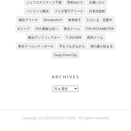
ジェフユナイテッド千葉
田村ゆかり
水瀬いのり
パシフィコ横浜
フクダ電子アリーナ
日本武道館
横浜アリーナ
Rhodanthe*
寿美菜子
ただいま 恋愛中
J2リーグ
47の素敵な街へ
東京ドーム
THE IDOLM@STER
舞浜アンフィシアター
T-SQUARE
西武ドーム
東京ドームシティホール
手をつなぎながら
僕の夏が始まる
Zepp DiverCity
ARCHIVES
Archives
Copyright (C) 2004-2026 D-ZONE - All rights reserved.