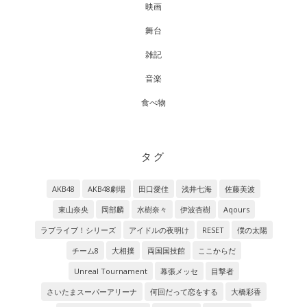
映画
舞台
雑記
音楽
食べ物
タグ
AKB48
AKB48劇場
田口愛佳
浅井七海
佐藤美波
東山奈央
岡部麟
水樹奈々
伊波杏樹
Aqours
ラブライブ！シリーズ
アイドルの夜明け
RESET
僕の太陽
チーム8
大相撲
両国国技館
ここからだ
Unreal Tournament
幕張メッセ
目撃者
さいたまスーパーアリーナ
何回だって恋をする
大橋彩香