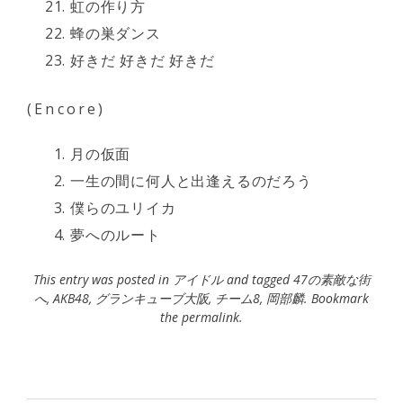
虹の作り方
蜂の巣ダンス
好きだ 好きだ 好きだ
(Encore)
月の仮面
一生の間に何人と出逢えるのだろう
僕らのユリイカ
夢へのルート
This entry was posted in
アイドル
and tagged
47の素敵な街
へ
,
AKB48
,
グランキューブ大阪
,
チーム8
,
岡部麟
. Bookmark
the
permalink
.