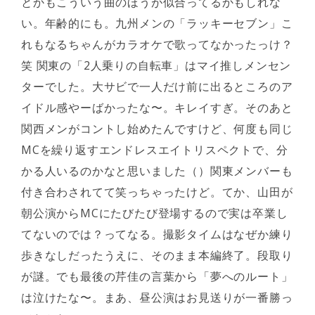
とかもこういう曲のほうが似合ってるかもしれな
い。年齢的にも。九州メンの「ラッキーセブン」こ
れもなるちゃんがカラオケで歌ってなかったっけ？
笑 関東の「2人乗りの自転車」はマイ推しメンセン
ターでした。大サビで一人だけ前に出るところのア
イドル感やーばかったな〜。キレイすぎ。そのあと
関西メンがコントし始めたんですけど、何度も同じ
MCを繰り返すエンドレスエイトリスペクトで、分
かる人いるのかなと思いました（）関東メンバーも
付き合わされてて笑っちゃったけど。てか、山田が
朝公演からMCにたびたび登場するので実は卒業し
てないのでは？ってなる。撮影タイムはなぜか練り
歩きなしだったうえに、そのまま本編終了。段取り
が謎。でも最後の芹佳の言葉から「夢へのルート」
は泣けたな〜。まあ、昼公演はお見送りが一番勝っ