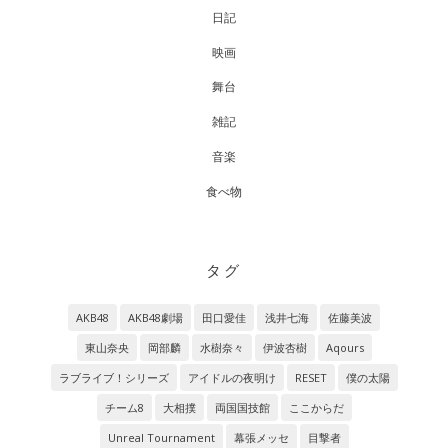
日記
映画
舞台
雑記
音楽
食べ物
タグ
AKB48
AKB48劇場
田口愛佳
浅井七海
佐藤美波
東山奈央
岡部麟
水樹奈々
伊波杏樹
Aqours
ラブライブ！シリーズ
アイドルの夜明け
RESET
僕の太陽
チーム8
大相撲
両国国技館
ここからだ
Unreal Tournament
幕張メッセ
目撃者