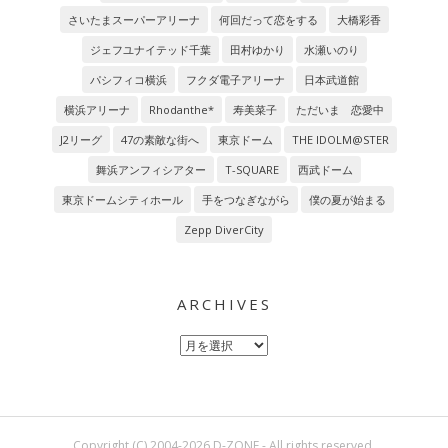
さいたまスーパーアリーナ
何回だって恋をする
大橋彩香
ジェフユナイテッド千葉
田村ゆかり
水瀬いのり
パシフィコ横浜
フクダ電子アリーナ
日本武道館
横浜アリーナ
Rhodanthe*
寿美菜子
ただいま 恋愛中
J2リーグ
47の素敵な街へ
東京ドーム
THE IDOLM@STER
舞浜アンフィシアター
T-SQUARE
西武ドーム
東京ドームシティホール
手をつなぎながら
僕の夏が始まる
Zepp DiverCity
ARCHIVES
Archives
Copyright (C) 2004-2026 D-ZONE - All rights reserved.