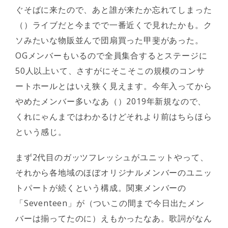
ぐそばに来たので、あと誰が来たか忘れてしまった
（）ライブだと今までで一番近くで見れたかも。ク
ソみたいな物販並んで団扇買った甲斐があった。
OGメンバーもいるので全員集合するとステージに
50人以上いて、さすがにそこそこの規模のコンサ
ートホールとはいえ狭く見えます。今年入ってから
やめたメンバー多いなあ（）2019年新規なので、
くれにゃんまではわかるけどそれより前はちらほら
という感じ。
まず2代目のガッツフレッシュがユニットやって、
それから各地域のほぼオリジナルメンバーのユニッ
トパートが続くという構成。関東メンバーの
「Seventeen」が（ついこの間まで今日出たメン
バーは揃ってたのに）えもかったなあ。歌詞がなん