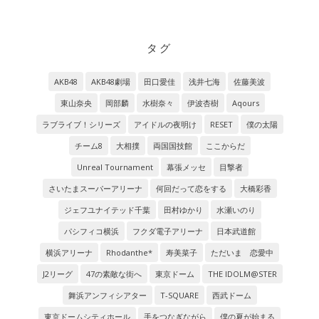
タグ
AKB48
AKB48劇場
田口愛佳
浅井七海
佐藤美波
東山奈央
岡部麟
水樹奈々
伊波杏樹
Aqours
ラブライブ！シリーズ
アイドルの夜明け
RESET
僕の太陽
チーム8
大相撲
両国国技館
ここからだ
Unreal Tournament
幕張メッセ
目撃者
さいたまスーパーアリーナ
何回だって恋をする
大橋彩香
ジェフユナイテッド千葉
田村ゆかり
水瀬いのり
パシフィコ横浜
フクダ電子アリーナ
日本武道館
横浜アリーナ
Rhodanthe*
寿美菜子
ただいま 恋愛中
J2リーグ
47の素敵な街へ
東京ドーム
THE IDOLM@STER
舞浜アンフィシアター
T-SQUARE
西武ドーム
東京ドームシティホール
手をつなぎながら
僕の夏が始まる