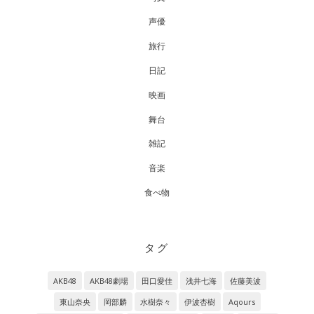
声優
旅行
日記
映画
舞台
雑記
音楽
食べ物
タグ
AKB48
AKB48劇場
田口愛佳
浅井七海
佐藤美波
東山奈央
岡部麟
水樹奈々
伊波杏樹
Aqours