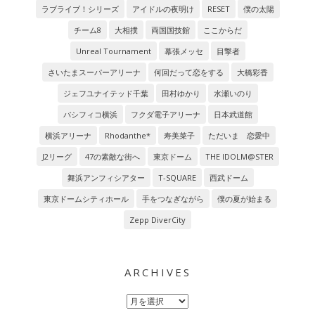
ラブライブ！シリーズ
アイドルの夜明け
RESET
僕の太陽
チーム8
大相撲
両国国技館
ここからだ
Unreal Tournament
幕張メッセ
目撃者
さいたまスーパーアリーナ
何回だって恋をする
大橋彩香
ジェフユナイテッド千葉
田村ゆかり
水瀬いのり
パシフィコ横浜
フクダ電子アリーナ
日本武道館
横浜アリーナ
Rhodanthe*
寿美菜子
ただいま 恋愛中
J2リーグ
47の素敵な街へ
東京ドーム
THE IDOLM@STER
舞浜アンフィシアター
T-SQUARE
西武ドーム
東京ドームシティホール
手をつなぎながら
僕の夏が始まる
Zepp DiverCity
ARCHIVES
Archives