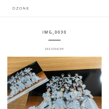
Skip
to
DZONE
content
IMG_0030
2025/06/09