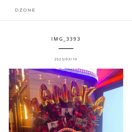
Skip
to
DZONE
content
IMG_3393
2025/03/10