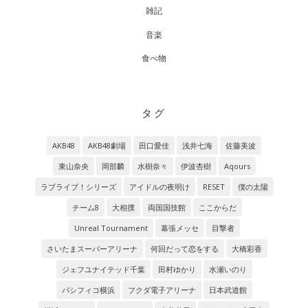
雑記
音楽
食べ物
タグ
AKB48
AKB48劇場
田口愛佳
浅井七海
佐藤美波
東山奈央
岡部麟
水樹奈々
伊波杏樹
Aqours
ラブライブ！シリーズ
アイドルの夜明け
RESET
僕の太陽
チーム8
大相撲
両国国技館
ここからだ
Unreal Tournament
幕張メッセ
目撃者
さいたまスーパーアリーナ
何回だって恋をする
大橋彩香
ジェフユナイテッド千葉
田村ゆかり
水瀬いのり
パシフィコ横浜
フクダ電子アリーナ
日本武道館