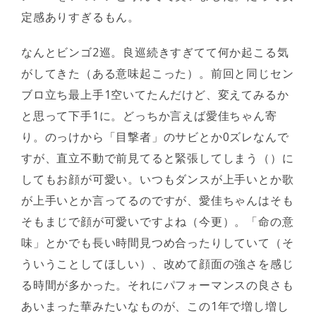
定感ありすぎるもん。
なんとビンゴ2巡。良巡続きすぎてて何か起こる気
がしてきた（ある意味起こった）。前回と同じセン
ブロ立ち最上手1空いてたんだけど、変えてみるか
と思って下手1に。どっちか言えば愛佳ちゃん寄
り。のっけから「目撃者」のサビとか0ズレなんで
すが、直立不動で前見てると緊張してしまう（）に
してもお顔が可愛い。いつもダンスが上手いとか歌
が上手いとか言ってるのですが、愛佳ちゃんはそも
そもまじで顔が可愛いですよね（今更）。「命の意
味」とかでも長い時間見つめ合ったりしていて（そ
ういうことしてほしい）、改めて顔面の強さを感じ
る時間が多かった。それにパフォーマンスの良さも
あいまった華みたいなものが、この1年で増し増し