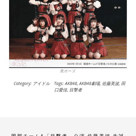
虎ポーズ
Category:
アイドル
Tags:
AKB48
,
AKB48劇場
,
佐藤美波
,
田
口愛佳
,
目撃者