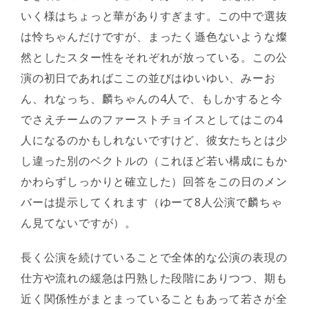
いく様はちょっと華がありすぎます。この中で選抜
は怜ちゃんだけですが、まったく遜色ないような燦
然としたスター性をそれぞれが放っている。この公
演の初日であればここの並びはゆいゆい、みーお
ん、れなっち、麟ちゃんの4人で、もしかすると今
でさえチームのファーストチョイスとしてはこの4
人になるのかもしれないですけど、彼女たちとは少
し違った別のベクトルの（これほど若い構成にもか
かわらずしっかりと確立した）回答をこの日のメン
バーは提示してくれます（ゆーて8人公演で麟ちゃ
ん見てないですが）。
長く公演を続けていることで全体的な公演の表現の
仕方や流れの緩急は円熟した段階にありつつ、期も
近く関係性がまとまっていることもあって若さが全