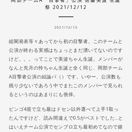
岡部チームA「目撃者」公演 佐藤美波 生誕
祭 2021/12/12
2021/12/15
組閣発表等々あってから初の目撃者。このチームと
公演が終わる実感はちょっとまだ湧いてないのです
けど。。。ってことで美波ちゃん生誕。メンバーが
なんと先月の怜ちゃん生誕と全く同じ、岡部チーム
A目撃者公演の結論パ（）です。いやー、公演数も
残り少ないであろう中でまたこのメンバーで見られ
るというのはあまりにも僥倖。
ビンゴ4巡で立ち最はドセン以外選べて上手1取っ
たんですけど、読み間違えで0.5がベストでした…と
はいえチーム公演でセンブロ立ち最初めてなので嬉