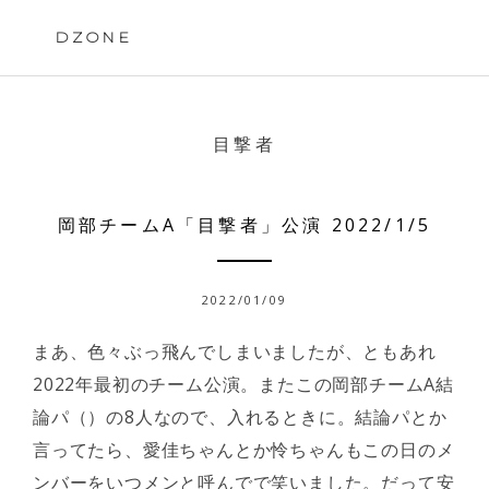
Skip
to
DZONE
content
目撃者
岡部チームA「目撃者」公演 2022/1/5
2022/01/09
まあ、色々ぶっ飛んでしまいましたが、ともあれ
2022年最初のチーム公演。またこの岡部チームA結
論パ（）の8人なので、入れるときに。結論パとか
言ってたら、愛佳ちゃんとか怜ちゃんもこの日のメ
ンバーをいつメンと呼んでで笑いました。だって安