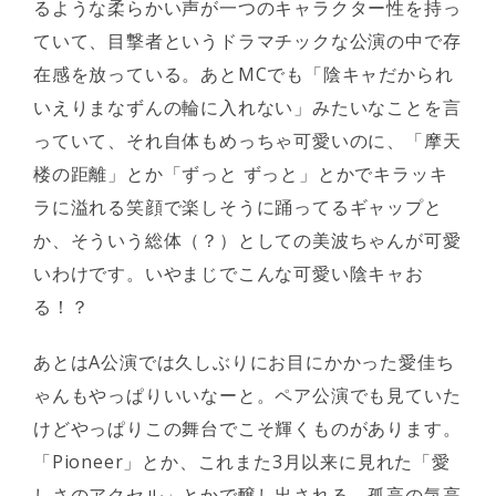
るような柔らかい声が一つのキャラクター性を持っ
ていて、目撃者というドラマチックな公演の中で存
在感を放っている。あとMCでも「陰キャだかられ
いえりまなずんの輪に入れない」みたいなことを言
っていて、それ自体もめっちゃ可愛いのに、「摩天
楼の距離」とか「ずっと ずっと」とかでキラッキ
ラに溢れる笑顔で楽しそうに踊ってるギャップと
か、そういう総体（？）としての美波ちゃんが可愛
いわけです。いやまじでこんな可愛い陰キャお
る！？
あとはA公演では久しぶりにお目にかかった愛佳ち
ゃんもやっぱりいいなーと。ペア公演でも見ていた
けどやっぱりこの舞台でこそ輝くものがあります。
「Pioneer」とか、これまた3月以来に見れた「愛
しさのアクセル」とかで醸し出される、孤高の気高