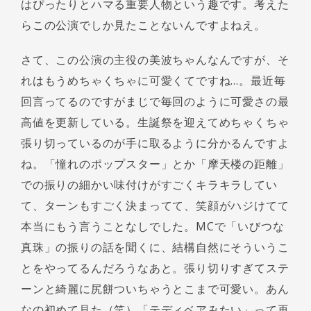
はぴったりとハマる重要人物という趣です。考えた
らこの公演でしか見たことないんですよねえ。
さて、この公演の主役の美波ちゃんなんですが、そ
れはもうめちゃくちゃに可愛くてですね…。最近毎
回言ってるのですがまじで毎回のように可愛さの最
高値を更新している。生誕祭を迎えてめちゃくちゃ
張り切っているのが手に取るように分かるんですよ
ね。「憧れのポップスター」とか「摩天楼の距離」
での振りの細かい味付けがすごくキラキラしてい
て、ターンもすごく決まってて、笑顔がハジけてて
本当にもう言うことなしでした。MCで「いびつな
真珠」の振りの話を聞くに、結構自然にそういうこ
とをやってるんだろうなあと。張り切りすぎてステ
ーンと綺麗に尻餅ついちゃうとこまで可愛い。あん
なの初めて見た（笑）「テディベアみたい」って再