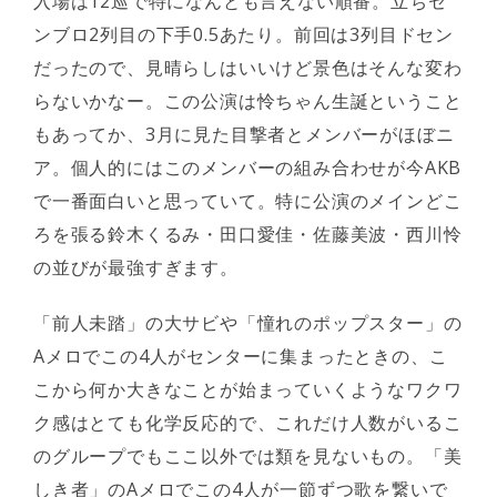
入場は12巡で特になんとも言えない順番。立ちセ
ンブロ2列目の下手0.5あたり。前回は3列目ドセン
だったので、見晴らしはいいけど景色はそんな変わ
らないかなー。この公演は怜ちゃん生誕ということ
もあってか、3月に見た目撃者とメンバーがほぼニ
ア。個人的にはこのメンバーの組み合わせが今AKB
で一番面白いと思っていて。特に公演のメインどこ
ろを張る鈴木くるみ・田口愛佳・佐藤美波・西川怜
の並びが最強すぎます。
「前人未踏」の大サビや「憧れのポップスター」の
Aメロでこの4人がセンターに集まったときの、こ
こから何か大きなことが始まっていくようなワクワ
ク感はとても化学反応的で、これだけ人数がいるこ
のグループでもここ以外では類を見ないもの。「美
しき者」のAメロでこの4人が一節ずつ歌を繋いで