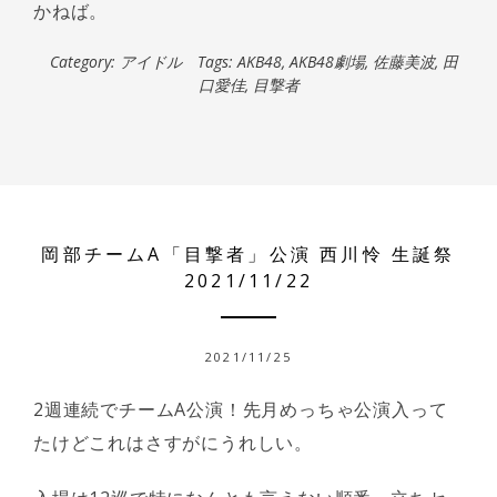
かねば。
Category:
アイドル
Tags:
AKB48
,
AKB48劇場
,
佐藤美波
,
田
口愛佳
,
目撃者
岡部チームA「目撃者」公演 西川怜 生誕祭
2021/11/22
2021/11/25
2週連続でチームA公演！先月めっちゃ公演入って
たけどこれはさすがにうれしい。