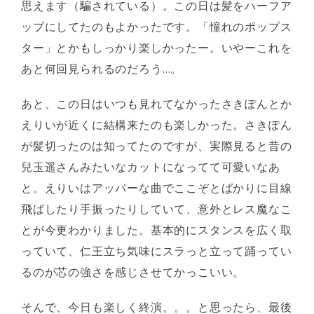
思えます（騙されている）。この日は髪をハーフア
ップにしてたのもよかったです。「憧れのポップス
ター」とかもしっかり楽しかったー。いやーこれを
あと何回見られるのだろう…。
あと、この日はいつも見れてなかったさきぽんとか
えりいが近くに結構来たのも楽しかった。さきぽん
が髪切ったのは知ってたのですが、実際見ると昔の
兒玉遥さんみたいなカットになってて可愛いなあ
と。えりいはアッパーな曲でここぞとばかりに目線
飛ばしたり手振ったりしていて、意外とレス魔なこ
とが今更わかりました。基本的にスタンスを広く取
っていて、仁王立ち気味にスラっと立って踊ってい
るのが芯の強さを感じさせてかっこいい。
そんで、今日も楽しく終演。。。と思ったら、最後