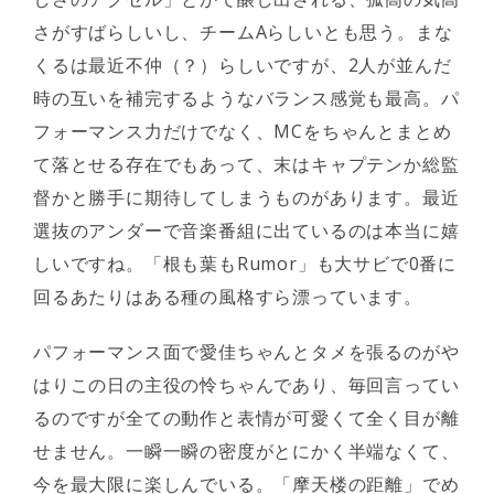
さがすばらしいし、チームAらしいとも思う。まな
くるは最近不仲（？）らしいですが、2人が並んだ
時の互いを補完するようなバランス感覚も最高。パ
フォーマンス力だけでなく、MCをちゃんとまとめ
て落とせる存在でもあって、末はキャプテンか総監
督かと勝手に期待してしまうものがあります。最近
選抜のアンダーで音楽番組に出ているのは本当に嬉
しいですね。「根も葉もRumor」も大サビで0番に
回るあたりはある種の風格すら漂っています。
パフォーマンス面で愛佳ちゃんとタメを張るのがや
はりこの日の主役の怜ちゃんであり、毎回言ってい
るのですが全ての動作と表情が可愛くて全く目が離
せません。一瞬一瞬の密度がとにかく半端なくて、
今を最大限に楽しんでいる。「摩天楼の距離」でめ