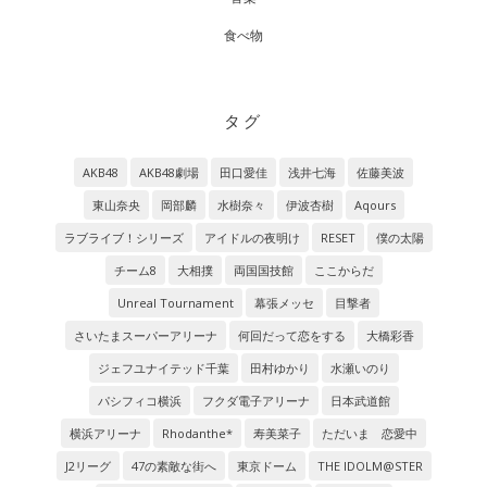
食べ物
タグ
AKB48
AKB48劇場
田口愛佳
浅井七海
佐藤美波
東山奈央
岡部麟
水樹奈々
伊波杏樹
Aqours
ラブライブ！シリーズ
アイドルの夜明け
RESET
僕の太陽
チーム8
大相撲
両国国技館
ここからだ
Unreal Tournament
幕張メッセ
目撃者
さいたまスーパーアリーナ
何回だって恋をする
大橋彩香
ジェフユナイテッド千葉
田村ゆかり
水瀬いのり
パシフィコ横浜
フクダ電子アリーナ
日本武道館
横浜アリーナ
Rhodanthe*
寿美菜子
ただいま 恋愛中
J2リーグ
47の素敵な街へ
東京ドーム
THE IDOLM@STER