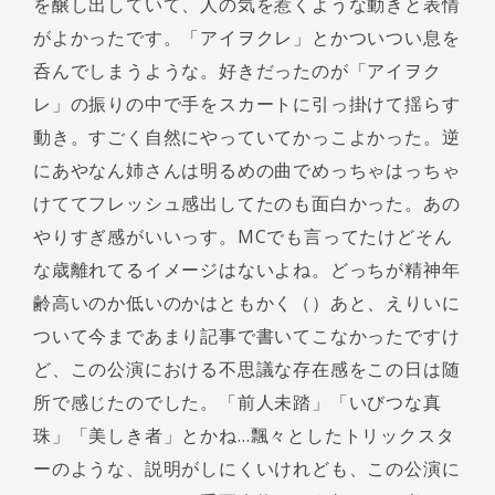
を醸し出していて、人の気を惹くような動きと表情
がよかったです。「アイヲクレ」とかついつい息を
呑んでしまうような。好きだったのが「アイヲク
レ」の振りの中で手をスカートに引っ掛けて揺らす
動き。すごく自然にやっていてかっこよかった。逆
にあやなん姉さんは明るめの曲でめっちゃはっちゃ
けててフレッシュ感出してたのも面白かった。あの
やりすぎ感がいいっす。MCでも言ってたけどそん
な歳離れてるイメージはないよね。どっちが精神年
齢高いのか低いのかはともかく（）あと、えりいに
ついて今まであまり記事で書いてこなかったですけ
ど、この公演における不思議な存在感をこの日は随
所で感じたのでした。「前人未踏」「いびつな真
珠」「美しき者」とかね…飄々としたトリックスタ
ーのような、説明がしにくいけれども、この公演に