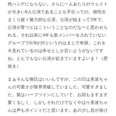
然ハンデにならない。さらに一人あたりのウェイト
が大きい8人公演であることも手伝っての、個性出
まくり超々魅力的な公演。公演が始まって3年で、
公演が育つとはこういうことなのだなーと思わせら
れる。それ以前に4年も新メンバーを入れていない
グループで6/8がJKというのはまじで奇跡。これを
今見れているのは幸せとしか言いようがないです
ね。とんでもない公演が起きていますよいま！（壁
抜き）
まぁそんな御託はいいんですが、この日は美波ちゃ
んの可愛さが限界突破していました。可愛すぎまし
た。髪はハーフツインにしていて、お顔もますます
愛くるしく、しかしそれだけでなくやはり美波ちゃ
んは声もポイントだと思います。あの少し息が抜け