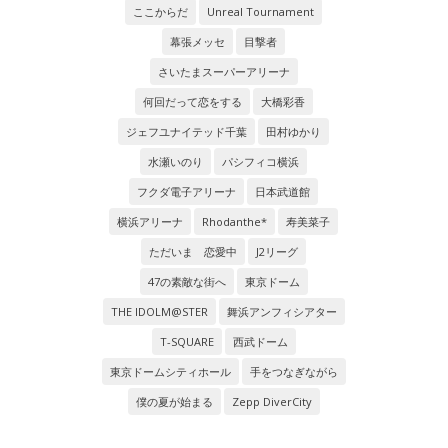
ここからだ
Unreal Tournament
幕張メッセ
目撃者
さいたまスーパーアリーナ
何回だって恋をする
大橋彩香
ジェフユナイテッド千葉
田村ゆかり
水瀬いのり
パシフィコ横浜
フクダ電子アリーナ
日本武道館
横浜アリーナ
Rhodanthe*
寿美菜子
ただいま 恋愛中
J2リーグ
47の素敵な街へ
東京ドーム
THE IDOLM@STER
舞浜アンフィシアター
T-SQUARE
西武ドーム
東京ドームシティホール
手をつなぎながら
僕の夏が始まる
Zepp DiverCity