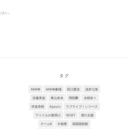
ださい。
タグ
AKB48
AKB48劇場
田口愛佳
浅井七海
佐藤美波
東山奈央
岡部麟
水樹奈々
伊波杏樹
Aqours
ラブライブ！シリーズ
アイドルの夜明け
RESET
僕の太陽
チーム8
大相撲
両国国技館