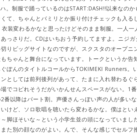
nersリハ。制服で踊っているのはSTART:DASH!!以来
なくて、ちゃんとバミリとか振り付けチェックも入る
。衣装変わるかなと思ったけどそのまま制服。一人一
あっさりだ。CDはいちおう予約してますよ。ニジガ
い切りビッグサイトなのですが、スクスタのオープニ
段もちゃんと舞台になっています。トークというか告
ぽんのタイトルコールからTOKIMEKI Runners
ョンとしては前列後列があって、たまに入れ替わるぐ
の場でコピれそうだがいかんせんスペースがない。1
の2番以降はパート割。声優さんっぽい声の人が多い
ないけど、ソロ歌唱を聴いたら変わるかな。僕はとい
な～脚ほそいな～という小学生並の頭になっていまし
とまた別の顔なのがよい。んで、そんな感じでセルフ