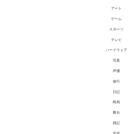
アート
ゲーム
スポーツ
テレビ
ハードウェア
写真
声優
旅行
日記
映画
舞台
雑記
音楽