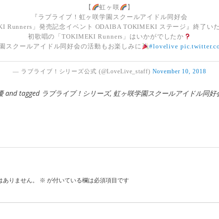
【
虹ヶ咲
】
『ラブライブ！虹ヶ咲学園スクールアイドル同好会
KI Runners」発売記念イベント ODAIBA TOKIMEKI ステージ』終了
初歌唱の「TOKIMEKI Runners」はいかがでしたか
園スクールアイドル同好会の活動もお楽しみに
#lovelive
pic.twitter
— ラブライブ！シリーズ公式 (@LoveLive_staff)
November 10, 2018
優
and tagged
ラブライブ！シリーズ
,
虹ヶ咲学園スクールアイドル同好
はありません。
※
が付いている欄は必須項目です