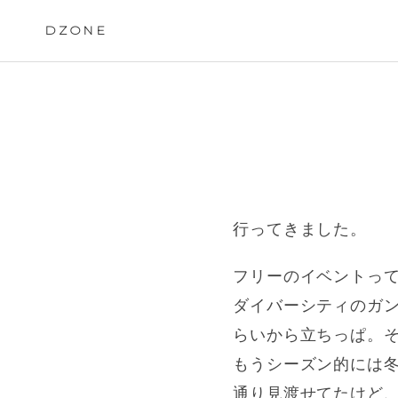
Skip
to
DZONE
content
行ってきました。
フリーのイベントっ
ダイバーシティのガ
らいから立ちっぱ。そ
もうシーズン的には
通り見渡せてたけど