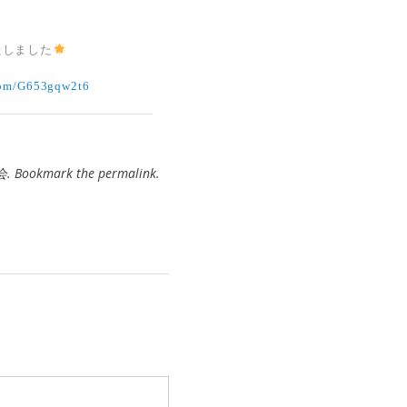
いたしました
.com/G653gqw2t6
会
. Bookmark the
permalink
.