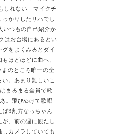
なのかもしれない。マイクチ
しっかりしたリハでし
人いつもの自己紹介か
クはお台場にあるとい
ングをよくみるとダイ
知もほどほどに曲へ。
。いまのところ唯一の全
らい。あまり難しいこ
番はまるまる全員で歌
なあ。飛びぬけて歌唱
えば8割方なっちゃん
たが、前の週に観たし
推しカメラしていても