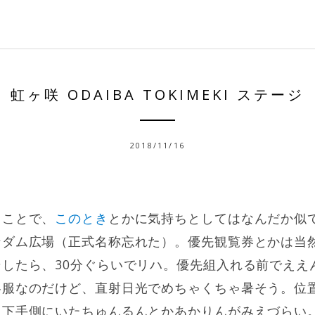
虹ヶ咲 ODAIBA TOKIMEKI ステージ
2018/11/16
てことで、
このとき
とかに気持ちとしてはなんだか似
ンダム広場（正式名称忘れた）。優先観覧券とかは当
したら、30分ぐらいでリハ。優先組入れる前でええ
冬服なのだけど、直射日光でめちゃくちゃ暑そう。位
、下手側にいたちゅんるんとかあかりんがみえづらい