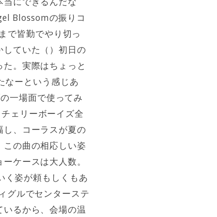
本当にできるんだな
Blossomの振りコ
こまで皆勤でやり切っ
かしていた（）初日の
った。実際はちょっと
きたなーという感じあ
イブの一場面で使ってみ
e。チェリーボーイズ全
幅し、コーラスが夏の
。この曲の相応しい姿
ョーケースは大人数。
ていく姿が頼もしくもあ
e。スティグルでセンターステ
ているから、会場の温