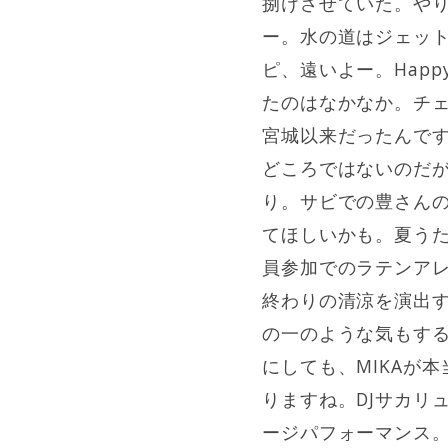
捌けさせていた。や
ー。水の道はジェットス
ピ、遠いよー。Hap
たのはなかなか。チ
宮城以来だったんで
どころではないのだが
り。サビでの豊さんのお
てほしいかも。夏うたア
員参加でのラテンア
終わりの清涼を演出
の一のような気もす
にしても、MIKAが
りますね。DJサカリュウか
ージパフォーマンス