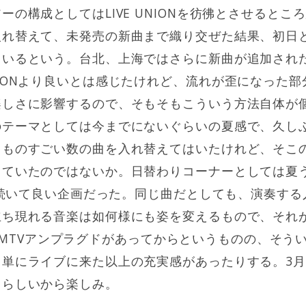
ーの構成としてはLIVE UNIONを彷彿とさせるとこ
入れ替えて、未発売の新曲まで織り交ぜた結果、初日
ているという。台北、上海ではさらに新曲が追加され
IONより良いとは感じたけれど、流れが歪になった
楽しさに影響するので、そもそもこういう方法自体が
のテーマとしては今までにないぐらいの夏感で、久し
。ものすごい数の曲を入れ替えてはいたけれど、そこ
っていたのではないか。日替わりコーナーとしては夏
引き続いて良い企画だった。同じ曲だとしても、演奏す
立ち現れる音楽は如何様にも姿を変えるもので、それ
TERやMTVアンプラグドがあってからというものの、そ
、単にライブに来た以上の充実感があったりする。3
トらしいから楽しみ。