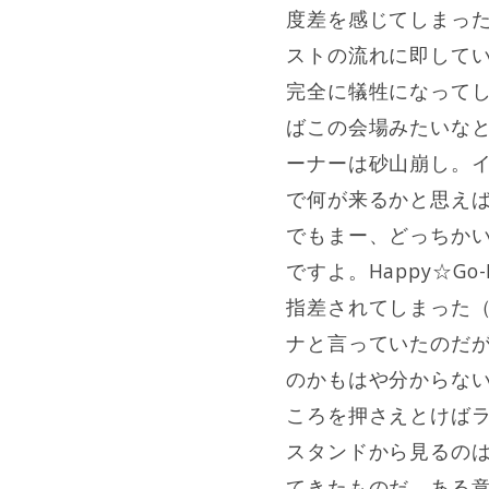
度差を感じてしまったり
ストの流れに即して
完全に犠牲になって
ばこの会場みたいな
ーナーは砂山崩し。
で何が来るかと思え
でもまー、どっちか
ですよ。Happy☆G
指差されてしまった（）
ナと言っていたのだが
のかもはや分からな
ころを押さえとけばライ
スタンドから見るのは久し
てきたものだ。ある