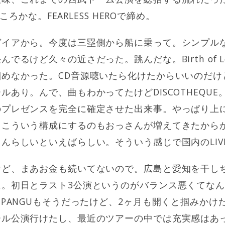
ところかな。FEARLESS HEROで締め。
ガイアから。今度は三塁側から船に乗って。シンプル
でるけど久々の近さだった。跳んだな。Birth of L
めなかった。CD音源聴いたら化けたからいいのだけ
あり。んで、曲もわかってたけどDISCOTHEQUE。2
のプレゼンスを完全に確定させた出来事。やっぱり上
、こういう構成にするのもおっさんが増えてきたから
らしいといえばらしい。そういう感じで国内のLIVE 
けど、まあお金も続いてないので。広島と愛知を干し
。初日とラスト3公演というのがバランス悪くてなん
IPANGUもそうだったけど、2ヶ月も開くと掴みかけ
ール公演行けたし、最近のツアーの中では充実感はあ