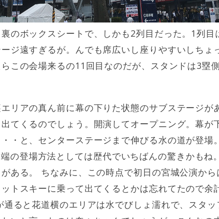
裏のボックスシートで、しかも2列目だった。1列目
テージ遠すぎるが。んでも席広いし座りやすいしちょ
らこの会場来るの11回目なのだが、スタンドは3塁
裏エリアの真ん前に幕の下りた状態のサブステージが
ら出てくるのでしょう。開演してオープニング。幕が
・・・と、センターステージまで伸びる水の道が登場
W! 初っ端の登場方法としては歴代でいちばんの驚きかも
がある。 ちなみに、この時点で初日の宮城公演から
ェットスキーに乗って出てくるとかは忘れてたので余
が通ると花道横のエリアは水でびしょ濡れで、スタッ