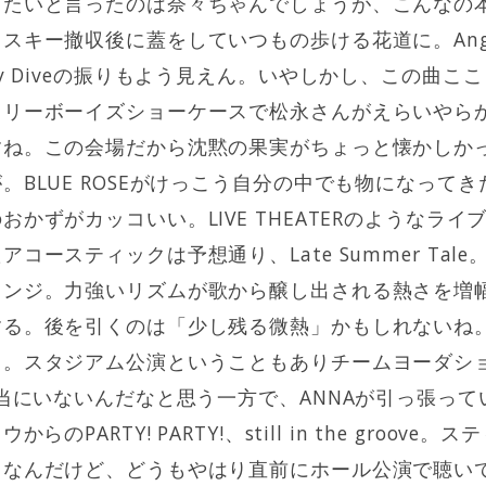
りたいと言ったのは奈々ちゃんでしょうが、こんなの
キー撤収後に蓋をしていつもの歩ける花道に。Angel 
py Diveの振りもよう見えん。いやしかし、この曲こ
ェリーボーイズショーケースで松永さんがえらいやら
すね。この会場だから沈黙の果実がちょっと懐かしか
。BLUE ROSEがけっこう自分の中でも物になって
かずがカッコいい。LIVE THEATERのようなラ
コースティックは予想通り、Late Summer Tal
レンジ。力強いリズムが歌から醸し出される熱さを増
する。後を引くのは「少し残る微熱」かもしれないね
る。スタジアム公演ということもありチームヨーダシ
本当にいないんだなと思う一方で、ANNAが引っ張っ
らのPARTY! PARTY!、still in the groov
。なんだけど、どうもやはり直前にホール公演で聴い