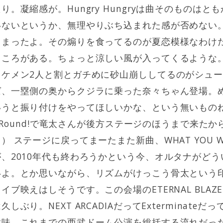
。凝縮感が。Hungry Hungryは曲そのものは
いないというか、無理やりぶち込まれた感が否めない
しまったよ。その煽りを食ってるのが夏恋模様なわけ
ところがある。ちょっと涼しい風が入ってくるような
イケメン2人と割とガチめに砂山崩ししてるのがシュ
ば、一塁側の奥からクジラに乗った奈々ちゃん登場。
いうと振り付けをやってほしいかな、という無いもの
o-Round!で竜太さんが後方ステージのほうまで来た
 ステージに戻ってまーたまた新曲、WHAT YOU 
、2010年代も終わろうかという今、オルタナがど
いよ。とか思いながら、リズムがけっこう骨太という
ブ映えはしそうです。この会場のETERNAL BLA
ぶり。NEXT ARCADIAだってExterminate
意味、これまでの西武ドーム公演を総括する流れだっ