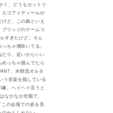
ともかく、どうもセットリ
。エゴアイディールが
だけど。この曲といえ
。ブリッジのゲームコ
ールすぎたけど。そん
めっちゃ潮吹いてる。
ねだり。近いからいい
からめっちゃ跳んでたら
WANT。水樹流オルタ
ういう音楽を指している
印象。ヘイヘイ言うと
ZEはなかなか壮観で、
だってこの会場での姿を見
たのかもしれない。