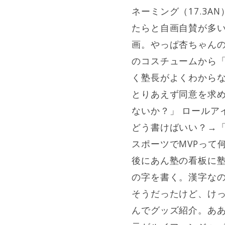
ネーミング（17.3
たらと自画自賛が多
画。やっぱ杏ちゃん
のコスチュームから
く塾長がよくわから
とりあえず同意を求
ないか？」 ロールア
どう書けばいい？→「
スポーツでMVPって
後にあん塾の看板に
の字を書く。漢字な
そうだったけど、け
んでグッズ紹介。ああ