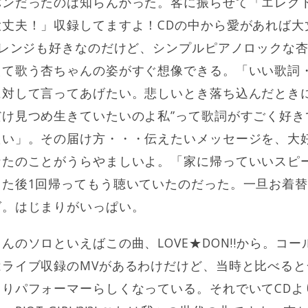
パンだったのは知らんかった。客に振らせて「エレク
丈夫！」収録してますよ！CDの中から愛があれば大
アレンジも好きなのだけど、シンプルピアノロックな
えて歌う杏ちゃんの姿がすぐ想像できる。「いい歌詞
に対して言ってあげたい。悲しいとき落ち込んだときに
だけ見つめ生きていたいのよ私”って歌詞がすごく好き
たい」。その届け方・・・伝えたいメッセージを、大
なたのことがうらやましいよ。「家に帰っていいスピ
た後1回帰ってもう聴いていたのだった。一旦お着替
グ。はじまりがいっぱい。
んのソロといえばこの曲、LOVE★DON!!から。コ
はライブ収録のMVがあるわけだけど、当時と比べる
りパフォーマーらしくなっている。それでいてCDよ