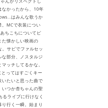
杏ちゃんがリスペクトし
なかったから、10年
ows…はみんな歌うか
禁。MCで衣装につい
があちこちについてピ
また懐かしい映画の
いな。サビでファルセッ
ルな部分、ノスタルジ
とマッチしてるかな。
自分にとってはすごくキー
歌いたいと思った曲で
、いつか杏ちゃんの聖
あるライブに行けなく
移り行く一瞬。始まり