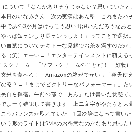
AN）について「なんかありそうじゃない？思いついた
い本日のいなみさん。次の実演はあん塾。これまたハ
の中であの3か月はけっこう思い出深いんだろうなあ
「やっぱ短ランより長ランっしょ！」ってことで選択
ない言葉についてテキトーな見解でお茶を濁すのだが
める（笑）エモい→「エンターテインメントに萌える
イスクリーム→「ソフトクリームのことだ！ 」好物
玄米を食べろ！」Amazonの箱がでかい→「楽天使
何の略？→「まじでビクトリーなパフォーマー」。だ
塾長自ら揮毫。午前の部で「あん」だけ書いた状態で
のでよーく確認して書きます。上二文字がやたらと大
っこうバランスが取れていた。1回冷静になって書い
いう形のライトはSMAのお得意なのかなあと思った