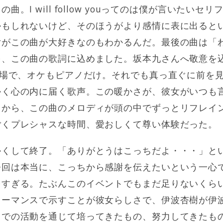
。I will follow youってのは僕が言いたい
かもしれないけど、そのほうがより感情に表に出ると
女がこの曲が大好きなのもわかるんだ。最後の曲は「
を、この曲の歌詞に込めました。坂本九さんへ敬意を
会場で、オケもピアノだけ。それでも真っ直ぐに前を
かく心の内に届く歌声。この暖かさが、彼女がいつも
てから、この曲のメロディが頭の中でずっとリフレイ
ごくプレシャスな時間、愛おしくて尊い体験だった。
かくして終了。「ありがとうはこっちだよ・・・」と
今回は本当に、こっちから感謝を伝えたいという一心
多すぎる。たぶんこのイベントでもまだ足りないくら
ォーマンスで示すことが彼女らしさで、伊波杏樹が伊
までの活動を通じて培ってきたもの、努力してきたも