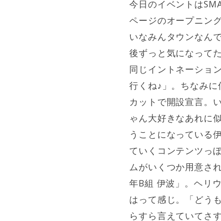
今日のイベントはSM
ページのオープニング
いなみんタウンなん
後ずっと気になって
同じイントネーショ
行くね♪」。ちなみ
カットで開設宣言。
ゃん大好きなあれに似
うことになっている
ていくコンテンツっ
ムがいくつか用意さ
年B組 伊波」。ヘリ
はって感じ。「どう
らすら言えていてさ