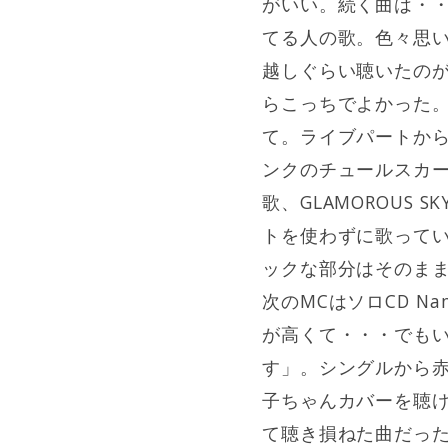
がいい。続く曲は・・・
てる人の歌。色々思い
越しぐらい聴いたのが
らこっちでよかった
て。ライブパートか
ンクのチュールスカ
歌、GLAMOROU
トを使わずに歌って
ックな部分はそのま
次のMCはソロCD N
が高くて・・・でも
す」。シングルから
子ちゃんカバーを聴け
て聴き損ねた曲だっ