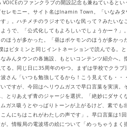
A VOICEのファンクラブの開設記念も兼ねていると
セレモニー。サイト名はInamin Town。「いなみ
です」。ハチメチのラジオでもいな民って？みたいな
たようで、「公式化してもよろしいでしょうかー？」
ンのほうが多かった。「昼はポケモンのほうが多かっ
に僕はビタミンと同じイントネーションで読んでる。
いなみんタウンの各施設、もといコンテンツ紹介へ。
てる。同じ日に35周年のやつ。まずは学校でクラブ
伊波さん「いつも勉強してるから！こう見えても・・
ぽいですが、今回はヘリウムガスで早口言葉を実演。
れ、とりあえず青のジャージを選択。「絶妙にダサく
ウムガス吸うとやっぱりトーンが上がるけど、素でも
もこんにちはこれがわたしの声です」。早口言葉は1
すが。情報局の電波塔の絵について「めっちゃうまく