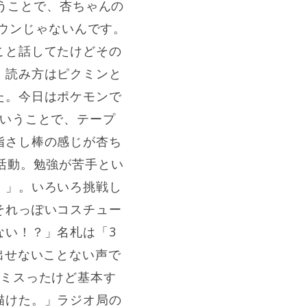
いうことで、杏ちゃんの
タウンじゃないんです。
こと話してたけどその
。読み方はピクミンと
た。今日はポケモンで
ということで、テープ
指さし棒の感じが杏ち
活動。勉強が苦手とい
・」。いろいろ挑戦し
それっぽいコスチュー
ない！？」名札は「3
出せないことない声で
回ミスったけど基本す
描けた。」ラジオ局の