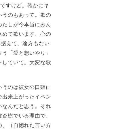
セリフですけど。確かにキ
いうのもあって。歌の
わたしが今本当にみん
込めて歌います、心の
見据えて、途方もない
言う「愛と想いやり」
ンしていて。大変な歌
いうのは彼女の口癖に
で出来上がったイベン
いなんだと思う。それ
波杏樹でいる理由で、
の、（自惚れた言い方