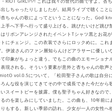
RIOT GIRL!?!?! これは我々の世代の曲ですよ。
出しちゃったりしましたが。結局ライブで聴くことは
杏ちゃんの歌によってということになった。God kn
。上手へ下手へ行って盛り上げる。跳びたいけど跳び
らはリボンアレンジされたイベントTシャツ黒とお花
ートにチェンジ。この衣装でさらにロックめに。これ
S SKY。伊波さんのファン層知らんけどアラサーに優し
いて印象がちょっと違う。でもこの曲のエモーショナ
ま表現される。そういう要素が意外と杏ちゃんの歌声
amiotO vol.0.5について。「松田聖子さんの歌は
いろんな役を演じてきてその中で成長できた今だから
赤いスイートピーを披露。僕も聖子ちゃん好きなので
るのを楽しみにしていました。この曲も、10年前に
たりもする。新しい季節の訪れ、少女が一人の女性へ