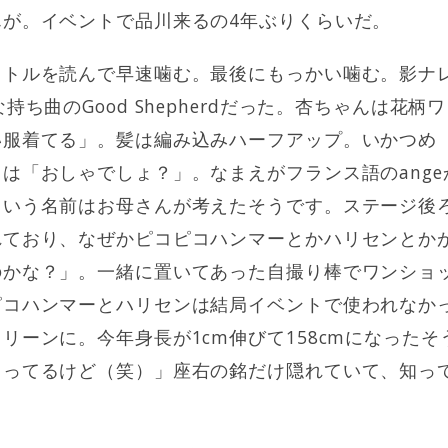
んが。イベントで品川来るの4年ぶりくらいだ。
イトルを読んで早速噛む。最後にもっかい噛む。影ナ
持ち曲のGood Shepherdだった。杏ちゃんは花
い服着てる」。髪は編み込みハーフアップ。いかつめ
は「おしゃでしょ？」。なまえがフランス語のang
という名前はお母さんが考えたそうです。ステージ後
れており、なぜかピコピコハンマーとかハリセンとか
のかな？」。一緒に置いてあった自撮り棒でワンショ
ピコハンマーとハリセンは結局イベントで使われなか
リーンに。今年身長が1cm伸びて158cmになった
ゃってるけど（笑）」座右の銘だけ隠れていて、知っ