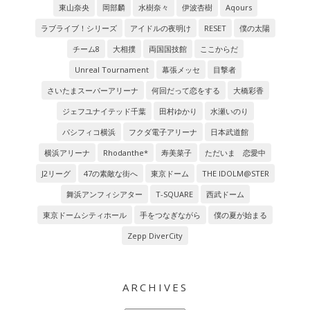
東山奈央
岡部麟
水樹奈々
伊波杏樹
Aqours
ラブライブ！シリーズ
アイドルの夜明け
RESET
僕の太陽
チーム8
大相撲
両国国技館
ここからだ
Unreal Tournament
幕張メッセ
目撃者
さいたまスーパーアリーナ
何回だって恋をする
大橋彩香
ジェフユナイテッド千葉
田村ゆかり
水瀬いのり
パシフィコ横浜
フクダ電子アリーナ
日本武道館
横浜アリーナ
Rhodanthe*
寿美菜子
ただいま 恋愛中
J2リーグ
47の素敵な街へ
東京ドーム
THE IDOLM@STER
舞浜アンフィシアター
T-SQUARE
西武ドーム
東京ドームシティホール
手をつなぎながら
僕の夏が始まる
Zepp DiverCity
ARCHIVES