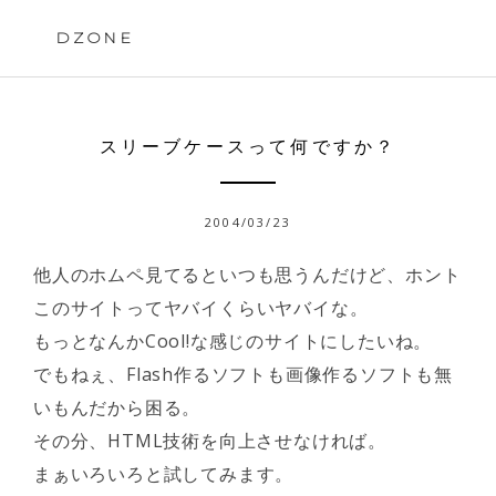
Skip
to
DZONE
content
スリーブケースって何ですか？
2004/03/23
他人のホムペ見てるといつも思うんだけど、ホント
このサイトってヤバイくらいヤバイな。
もっとなんかCool!な感じのサイトにしたいね。
でもねぇ、Flash作るソフトも画像作るソフトも無
いもんだから困る。
その分、HTML技術を向上させなければ。
まぁいろいろと試してみます。