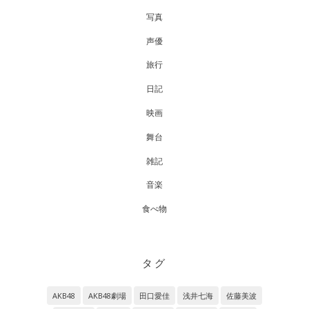
写真
声優
旅行
日記
映画
舞台
雑記
音楽
食べ物
タグ
AKB48
AKB48劇場
田口愛佳
浅井七海
佐藤美波