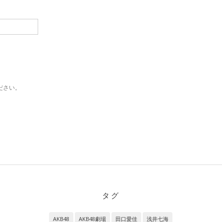
ださい。
タグ
AKB48
AKB48劇場
田口愛佳
浅井七海