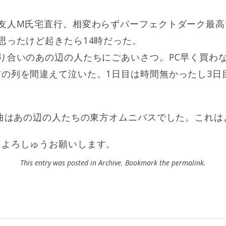
て友人M氏宅直行。相変わらずパーフェクトダーク最高
思ったけど起きたら14時だった。
り合いのあの辺の人たちにごあいさつ。PC早く買わ
の列を間違えて泣いた。1日目は時間無かったし3日
た曲はあの辺の人たちの東方オムニバスでした。これは
もよろしゅうお願いします。
This entry was posted in
Archive
. Bookmark the
permalink
.