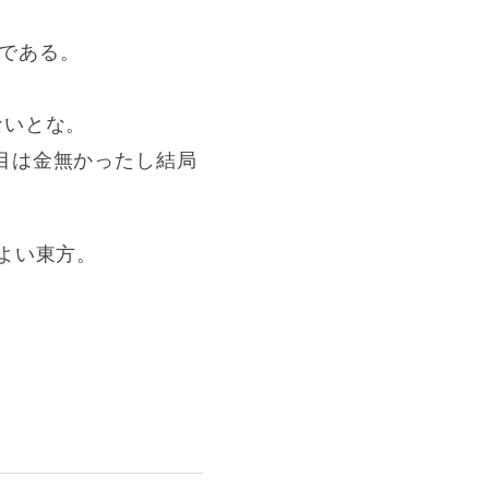
である。
ないとな。
目は金無かったし結局
よい東方。