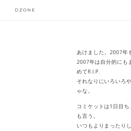
Skip
to
DZONE
content
あけました。2007年
2007年は自分的に
めてR.I.P.
それなりにいろいろ
ゃな。
コミケットは1日目ち
も言う。
いつもよりまったり