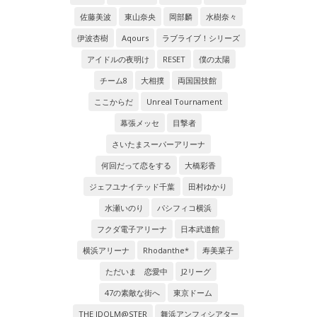
佐藤美波
東山奈央
岡部麟
水樹奈々
伊波杏樹
Aqours
ラブライブ！シリーズ
アイドルの夜明け
RESET
僕の太陽
チーム8
大相撲
両国国技館
ここからだ
Unreal Tournament
幕張メッセ
目撃者
さいたまスーパーアリーナ
何回だって恋をする
大橋彩香
ジェフユナイテッド千葉
田村ゆかり
水瀬いのり
パシフィコ横浜
フクダ電子アリーナ
日本武道館
横浜アリーナ
Rhodanthe*
寿美菜子
ただいま 恋愛中
J2リーグ
47の素敵な街へ
東京ドーム
THE IDOLM@STER
舞浜アンフィシアター