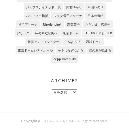
ジェフユナイテッド千葉
田村ゆかり
水瀬いのり
パシフィコ横浜
フクダ電子アリーナ
日本武道館
横浜アリーナ
Rhodanthe*
寿美菜子
ただいま 恋愛中
J2リーグ
47の素敵な街へ
東京ドーム
THE IDOLM@STER
舞浜アンフィシアター
T-SQUARE
西武ドーム
東京ドームシティホール
手をつなぎながら
僕の夏が始まる
Zepp DiverCity
ARCHIVES
Archives
Copyright (C) 2004-2026 D-ZONE - All rights reserved.