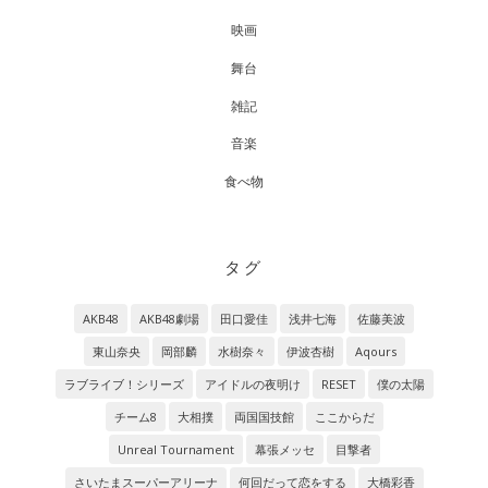
映画
舞台
雑記
音楽
食べ物
タグ
AKB48
AKB48劇場
田口愛佳
浅井七海
佐藤美波
東山奈央
岡部麟
水樹奈々
伊波杏樹
Aqours
ラブライブ！シリーズ
アイドルの夜明け
RESET
僕の太陽
チーム8
大相撲
両国国技館
ここからだ
Unreal Tournament
幕張メッセ
目撃者
さいたまスーパーアリーナ
何回だって恋をする
大橋彩香