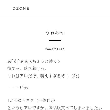
Skip
to
DZONE
content
うぉおぉ
2004/09/26
あﾞあﾞぁぁぁちょっと待てッ
待てッ。落ち着けっ。
これはアレだぞ。萌えすぎるぞ！（死）
・・・ｶﾞｸｯ
↑いわゆるネタ（一体何が
というかアレですか。製品版買ってしまいましたぃ