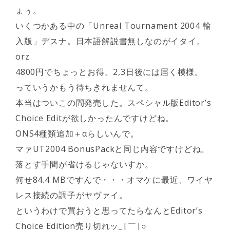
ょぅ。
いくつかある中の「Unreal Tournament 2004 輸
入版」デスナ。日本語解説書無しなのがイタイ。
orz
4800円でちょっとお得。2,3日後には届く模様。
っていうかもう待ちきれませんて。
本当はついこの間発売した。スペシャル版Editor’s
Choice Editが欲しかったんですけどね。
ONS4種類追加＋αらしいんで。
マァUT2004 BonusPackと同じ内容ですけどね。
落とす手間が省けるじゃないすか。
何せ84.4 MBですんで・・・オマケに最近、ワイヤ
レス接続の調子がヤヴァイ。
というわけで買おうと思ってたらなんとEditor’s
Choice Edition売り切れッ_|￣|○