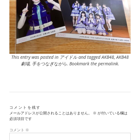
This entry was posted in
アイドル
and tagged
AKB48
,
AKB48
劇場
,
手をつなぎながら
. Bookmark the
permalink
.
コメントを残す
メールアドレスが公開されることはありません。
※
が付いている欄は
必須項目です
コメント
※