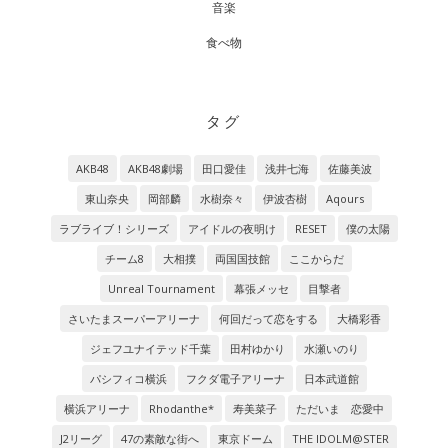
音楽
食べ物
タグ
AKB48
AKB48劇場
田口愛佳
浅井七海
佐藤美波
東山奈央
岡部麟
水樹奈々
伊波杏樹
Aqours
ラブライブ！シリーズ
アイドルの夜明け
RESET
僕の太陽
チーム8
大相撲
両国国技館
ここからだ
Unreal Tournament
幕張メッセ
目撃者
さいたまスーパーアリーナ
何回だって恋をする
大橋彩香
ジェフユナイテッド千葉
田村ゆかり
水瀬いのり
パシフィコ横浜
フクダ電子アリーナ
日本武道館
横浜アリーナ
Rhodanthe*
寿美菜子
ただいま 恋愛中
J2リーグ
47の素敵な街へ
東京ドーム
THE IDOLM@STER