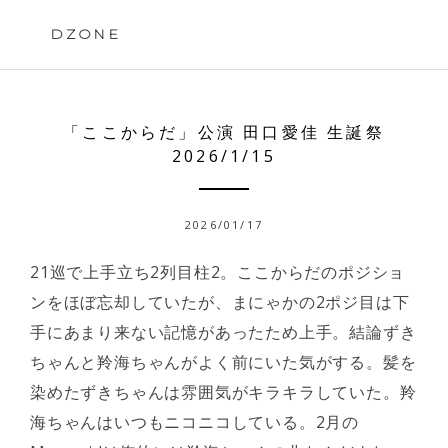
Skip
to
DZONE
content
「ここからだ」公演 田口愛佳 生誕祭
2026/1/15
2026/01/17
21巡で上手立ち2列目柱2。ここからだのポジショ
ンをほぼ忘却していたが、まにゃかの2ポジ目は下
手にあまり来ない記憶があったため上手。結論ずき
ちゃんと羚海ちゃんがよく前にいた気がする。髪を
染めたずきちゃんは雰囲気がキラキラしていた。羚
海ちゃんはいつもニコニコしている。2月の