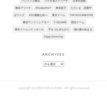
パシフィコ横浜
フクダ電子アリーナ
日本武道館
横浜アリーナ
Rhodanthe*
寿美菜子
ただいま 恋愛中
J2リーグ
47の素敵な街へ
東京ドーム
THE IDOLM@STER
舞浜アンフィシアター
T-SQUARE
西武ドーム
東京ドームシティホール
手をつなぎながら
僕の夏が始まる
Zepp DiverCity
ARCHIVES
Archives
Copyright (C) 2004-2026 D-ZONE - All rights reserved.