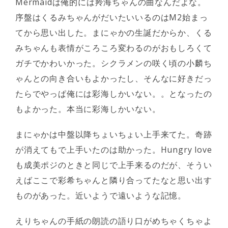
Mermaidは俺的には羚海ちゃんの曲なんだよな。
序盤はくるみちゃんがだいたいいるのはM2始まっ
てから思い出した。まにゃかの生誕だからか、くる
みちゃんも表情がころころ変わるのがおもしろくて
ガチでかわいかった。シクラメンの咲く頃の小麟ち
ゃんとの向き合いもよかったし、そんなに好きだっ
たらでやっぱ俺には彩海しかいない。。となったの
もよかった。本当に彩海しかいない。
まにゃかは中盤以降ちょいちょい上手来てた。奇跡
が消えてもで上手いたのは助かった。Hungry love
も成美ポジのときと同じで上手来るのだが、そうい
えばここで彩希ちゃんと隣り合ってたなと思い出す
ものがあった。近いようで遠いような記憶。
えりちゃんの手紙の朗読の語り口がめちゃくちゃよ