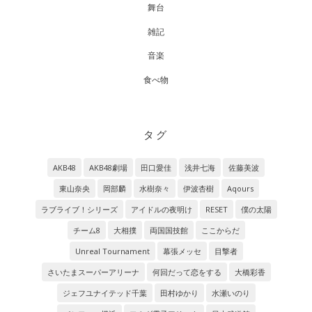
舞台
雑記
音楽
食べ物
タグ
AKB48
AKB48劇場
田口愛佳
浅井七海
佐藤美波
東山奈央
岡部麟
水樹奈々
伊波杏樹
Aqours
ラブライブ！シリーズ
アイドルの夜明け
RESET
僕の太陽
チーム8
大相撲
両国国技館
ここからだ
Unreal Tournament
幕張メッセ
目撃者
さいたまスーパーアリーナ
何回だって恋をする
大橋彩香
ジェフユナイテッド千葉
田村ゆかり
水瀬いのり