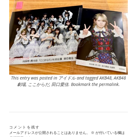
This entry was posted in
アイドル
and tagged
AKB48
,
AKB48
劇場
,
ここからだ
,
田口愛佳
. Bookmark the
permalink
.
コメントを残す
メールアドレスが公開されることはありません。
※
が付いている欄は