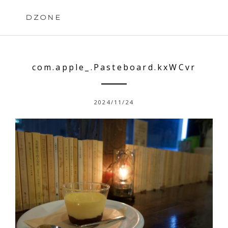
Skip
to
DZONE
content
com.apple_.Pasteboard.kxWCvr
2024/11/24