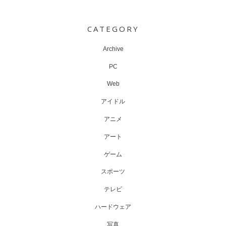
Post
navigation
CATEGORY
Archive
PC
Web
アイドル
アニメ
アート
ゲーム
スポーツ
テレビ
ハードウェア
写真