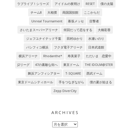
ラブライブ！シリーズ
アイドルの夜明け
RESET
僕の太陽
チーム8
大相撲
両国国技館
ここからだ
Unreal Tournament
幕張メッセ
目撃者
さいたまスーパーアリーナ
何回だって恋をする
大橋彩香
ジェフユナイテッド千葉
田村ゆかり
水瀬いのり
パシフィコ横浜
フクダ電子アリーナ
日本武道館
横浜アリーナ
Rhodanthe*
寿美菜子
ただいま 恋愛中
J2リーグ
47の素敵な街へ
東京ドーム
THE IDOLM@STER
舞浜アンフィシアター
T-SQUARE
西武ドーム
東京ドームシティホール
手をつなぎながら
僕の夏が始まる
Zepp DiverCity
ARCHIVES
Archives