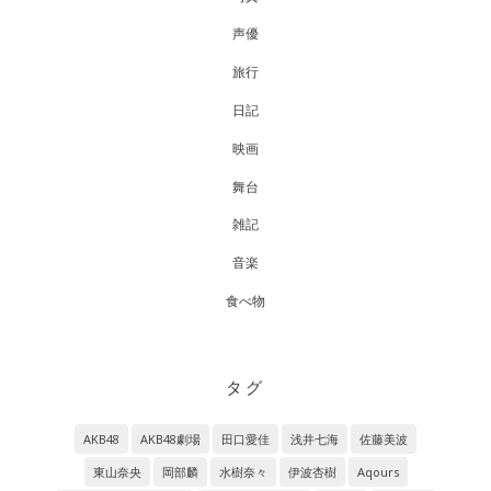
声優
旅行
日記
映画
舞台
雑記
音楽
食べ物
タグ
AKB48
AKB48劇場
田口愛佳
浅井七海
佐藤美波
東山奈央
岡部麟
水樹奈々
伊波杏樹
Aqours