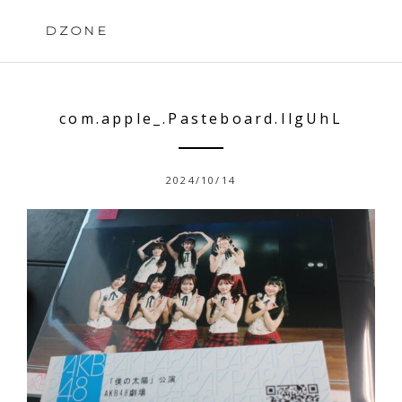
Skip
to
DZONE
content
com.apple_.Pasteboard.IlgUhL
2024/10/14