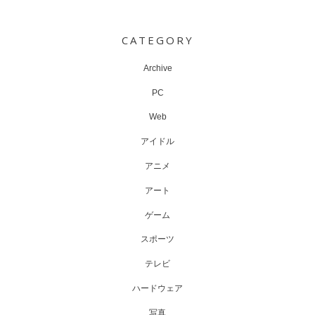
Post
navigation
CATEGORY
Archive
PC
Web
アイドル
アニメ
アート
ゲーム
スポーツ
テレビ
ハードウェア
写真