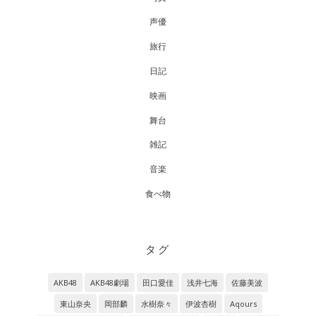
声優
旅行
日記
映画
舞台
雑記
音楽
食べ物
タグ
AKB48
AKB48劇場
田口愛佳
浅井七海
佐藤美波
東山奈央
岡部麟
水樹奈々
伊波杏樹
Aqours