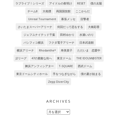
ラブライブ！シリーズ
アイドルの夜明け
RESET
僕の太陽
チーム8
大相撲
両国国技館
ここからだ
Unreal Tournament
幕張メッセ
目撃者
さいたまスーパーアリーナ
何回だって恋をする
大橋彩香
ジェフユナイテッド千葉
田村ゆかり
水瀬いのり
パシフィコ横浜
フクダ電子アリーナ
日本武道館
横浜アリーナ
Rhodanthe*
寿美菜子
ただいま 恋愛中
J2リーグ
47の素敵な街へ
東京ドーム
THE IDOLM@STER
舞浜アンフィシアター
T-SQUARE
西武ドーム
東京ドームシティホール
手をつなぎながら
僕の夏が始まる
Zepp DiverCity
ARCHIVES
Archives