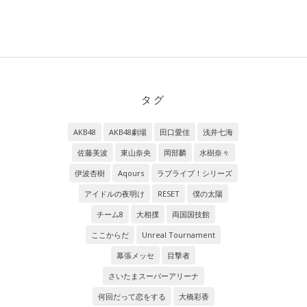
タグ
AKB48
AKB48劇場
田口愛佳
浅井七海
佐藤美波
東山奈央
岡部麟
水樹奈々
伊波杏樹
Aqours
ラブライブ！シリーズ
アイドルの夜明け
RESET
僕の太陽
チーム8
大相撲
両国国技館
ここからだ
Unreal Tournament
幕張メッセ
目撃者
さいたまスーパーアリーナ
何回だって恋をする
大橋彩香