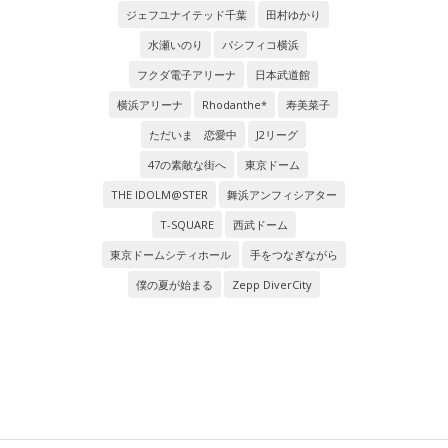
ジェフユナイテッド千葉
田村ゆかり
水瀬いのり
パシフィコ横浜
フクダ電子アリーナ
日本武道館
横浜アリーナ
Rhodanthe*
寿美菜子
ただいま 恋愛中
J2リーグ
47の素敵な街へ
東京ドーム
THE IDOLM@STER
舞浜アンフィシアター
T-SQUARE
西武ドーム
東京ドームシティホール
手をつなぎながら
僕の夏が始まる
Zepp DiverCity