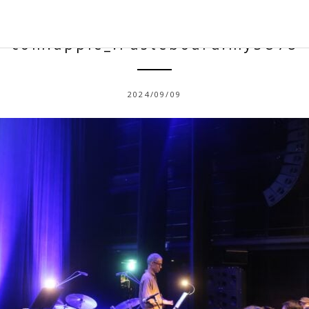
com.apple_.Pasteboard.mySU78
2024/09/09