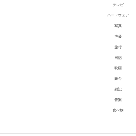
テレビ
ハードウェア
写真
声優
旅行
日記
映画
舞台
雑記
音楽
食べ物