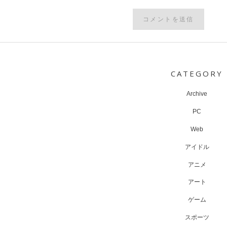
Post
navigation
CATEGORY
Archive
PC
Web
アイドル
アニメ
アート
ゲーム
スポーツ