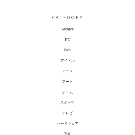
Post
navigation
CATEGORY
Archive
PC
Web
アイドル
アニメ
アート
ゲーム
スポーツ
テレビ
ハードウェア
写真