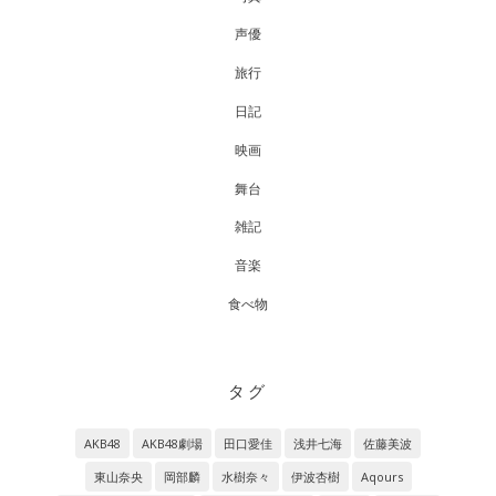
声優
旅行
日記
映画
舞台
雑記
音楽
食べ物
タグ
AKB48
AKB48劇場
田口愛佳
浅井七海
佐藤美波
東山奈央
岡部麟
水樹奈々
伊波杏樹
Aqours