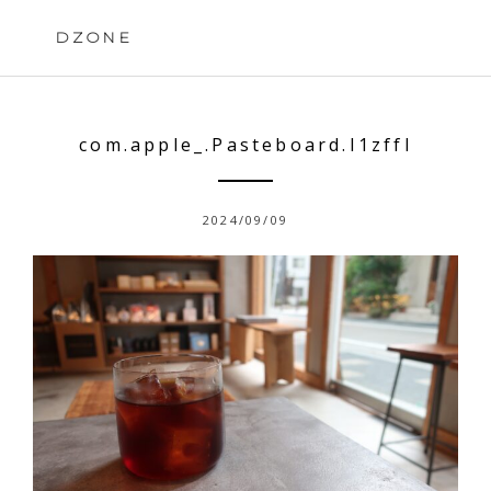
Skip
to
DZONE
content
com.apple_.Pasteboard.I1zffl
2024/09/09