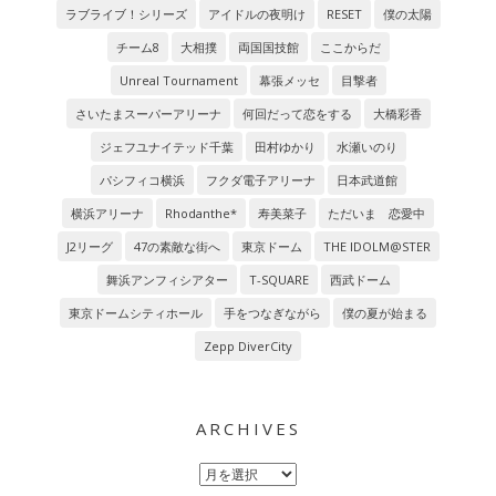
ラブライブ！シリーズ
アイドルの夜明け
RESET
僕の太陽
チーム8
大相撲
両国国技館
ここからだ
Unreal Tournament
幕張メッセ
目撃者
さいたまスーパーアリーナ
何回だって恋をする
大橋彩香
ジェフユナイテッド千葉
田村ゆかり
水瀬いのり
パシフィコ横浜
フクダ電子アリーナ
日本武道館
横浜アリーナ
Rhodanthe*
寿美菜子
ただいま 恋愛中
J2リーグ
47の素敵な街へ
東京ドーム
THE IDOLM@STER
舞浜アンフィシアター
T-SQUARE
西武ドーム
東京ドームシティホール
手をつなぎながら
僕の夏が始まる
Zepp DiverCity
ARCHIVES
Archives