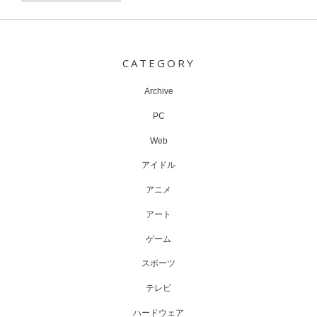
Post
navigation
CATEGORY
Archive
PC
Web
アイドル
アニメ
アート
ゲーム
スポーツ
テレビ
ハードウェア