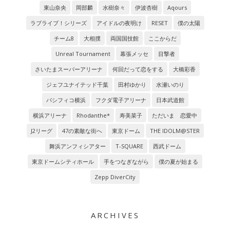
東山奈央
岡部麟
水樹奈々
伊波杏樹
Aqours
ラブライブ！シリーズ
アイドルの夜明け
RESET
僕の太陽
チーム8
大相撲
両国国技館
ここからだ
Unreal Tournament
幕張メッセ
目撃者
さいたまスーパーアリーナ
何回だって恋をする
大橋彩香
ジェフユナイテッド千葉
田村ゆかり
水瀬いのり
パシフィコ横浜
フクダ電子アリーナ
日本武道館
横浜アリーナ
Rhodanthe*
寿美菜子
ただいま 恋愛中
J2リーグ
47の素敵な街へ
東京ドーム
THE IDOLM@STER
舞浜アンフィシアター
T-SQUARE
西武ドーム
東京ドームシティホール
手をつなぎながら
僕の夏が始まる
Zepp DiverCity
ARCHIVES