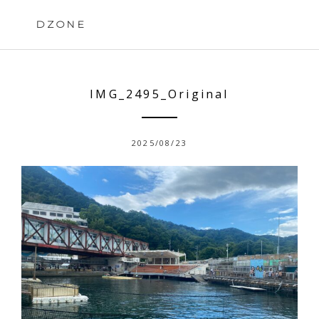
Skip
to
DZONE
content
IMG_2495_Original
2025/08/23