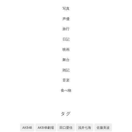
写真
声優
旅行
日記
映画
舞台
雑記
音楽
食べ物
タグ
AKB48
AKB48劇場
田口愛佳
浅井七海
佐藤美波