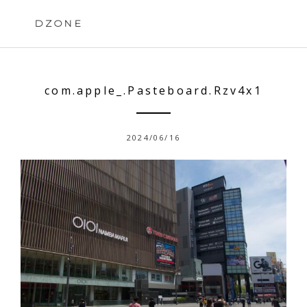
Skip
to
DZONE
content
com.apple_.Pasteboard.Rzv4x1
2024/06/16