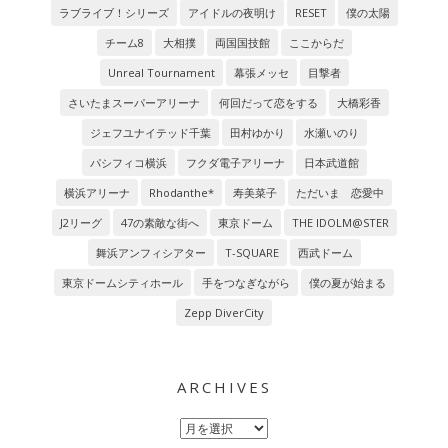
ラブライブ！シリーズ
アイドルの夜明け
RESET
僕の太陽
チーム8
大相撲
両国国技館
ここからだ
Unreal Tournament
幕張メッセ
目撃者
さいたまスーパーアリーナ
何回だって恋をする
大橋彩香
ジェフユナイテッド千葉
田村ゆかり
水瀬いのり
パシフィコ横浜
フクダ電子アリーナ
日本武道館
横浜アリーナ
Rhodanthe*
寿美菜子
ただいま 恋愛中
J2リーグ
47の素敵な街へ
東京ドーム
THE IDOLM@STER
舞浜アンフィシアター
T-SQUARE
西武ドーム
東京ドームシティホール
手をつなぎながら
僕の夏が始まる
Zepp DiverCity
ARCHIVES
Archives