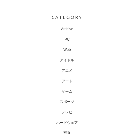
Post
navigation
CATEGORY
Archive
PC
Web
アイドル
アニメ
アート
ゲーム
スポーツ
テレビ
ハードウェア
写真