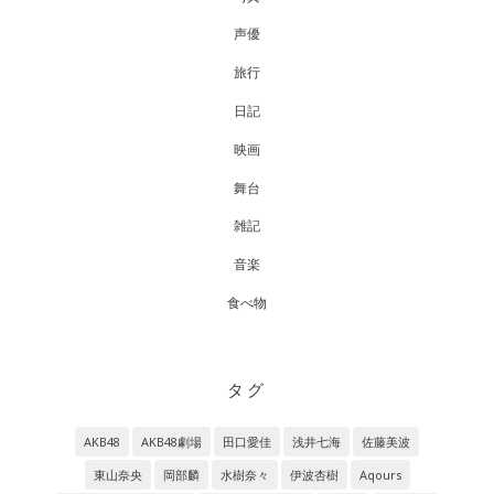
声優
旅行
日記
映画
舞台
雑記
音楽
食べ物
タグ
AKB48
AKB48劇場
田口愛佳
浅井七海
佐藤美波
東山奈央
岡部麟
水樹奈々
伊波杏樹
Aqours