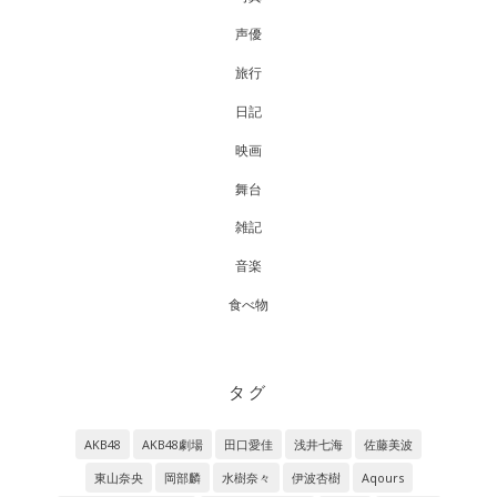
声優
旅行
日記
映画
舞台
雑記
音楽
食べ物
タグ
AKB48
AKB48劇場
田口愛佳
浅井七海
佐藤美波
東山奈央
岡部麟
水樹奈々
伊波杏樹
Aqours