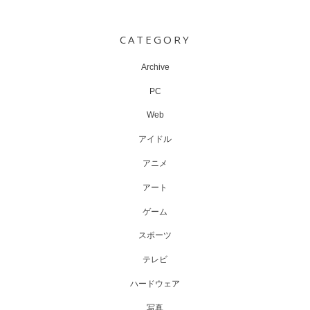
Post
navigation
CATEGORY
Archive
PC
Web
アイドル
アニメ
アート
ゲーム
スポーツ
テレビ
ハードウェア
写真