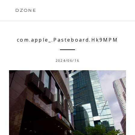
Skip
to
DZONE
content
com.apple_.Pasteboard.Hk9MPM
2024/06/16