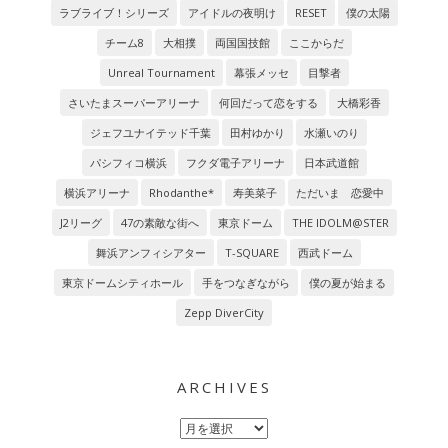
ラブライブ！シリーズ
アイドルの夜明け
RESET
僕の太陽
チーム8
大相撲
両国国技館
ここからだ
Unreal Tournament
幕張メッセ
目撃者
さいたまスーパーアリーナ
何回だって恋をする
大橋彩香
ジェフユナイテッド千葉
田村ゆかり
水瀬いのり
パシフィコ横浜
フクダ電子アリーナ
日本武道館
横浜アリーナ
Rhodanthe*
寿美菜子
ただいま 恋愛中
J2リーグ
47の素敵な街へ
東京ドーム
THE IDOLM@STER
舞浜アンフィシアター
T-SQUARE
西武ドーム
東京ドームシティホール
手をつなぎながら
僕の夏が始まる
Zepp DiverCity
ARCHIVES
Archives