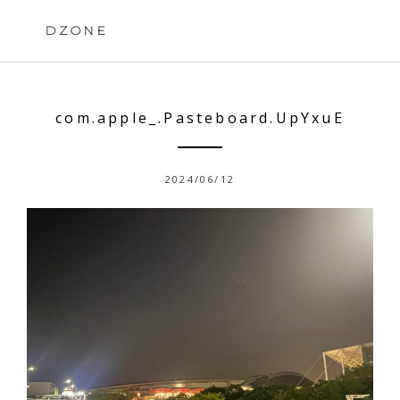
Skip
to
DZONE
content
com.apple_.Pasteboard.UpYxuE
2024/06/12