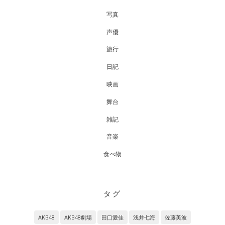
写真
声優
旅行
日記
映画
舞台
雑記
音楽
食べ物
タグ
AKB48
AKB48劇場
田口愛佳
浅井七海
佐藤美波