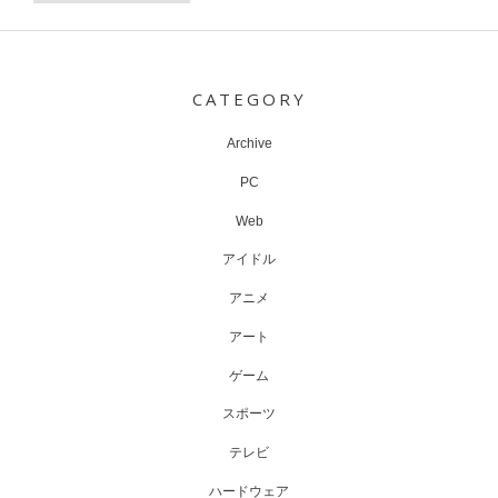
Post
navigation
CATEGORY
Archive
PC
Web
アイドル
アニメ
アート
ゲーム
スポーツ
テレビ
ハードウェア