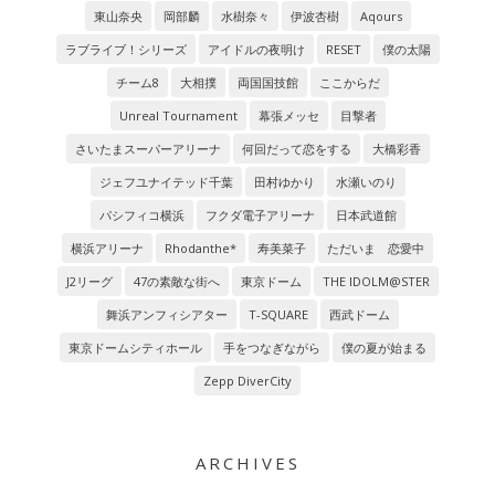
東山奈央
岡部麟
水樹奈々
伊波杏樹
Aqours
ラブライブ！シリーズ
アイドルの夜明け
RESET
僕の太陽
チーム8
大相撲
両国国技館
ここからだ
Unreal Tournament
幕張メッセ
目撃者
さいたまスーパーアリーナ
何回だって恋をする
大橋彩香
ジェフユナイテッド千葉
田村ゆかり
水瀬いのり
パシフィコ横浜
フクダ電子アリーナ
日本武道館
横浜アリーナ
Rhodanthe*
寿美菜子
ただいま 恋愛中
J2リーグ
47の素敵な街へ
東京ドーム
THE IDOLM@STER
舞浜アンフィシアター
T-SQUARE
西武ドーム
東京ドームシティホール
手をつなぎながら
僕の夏が始まる
Zepp DiverCity
ARCHIVES