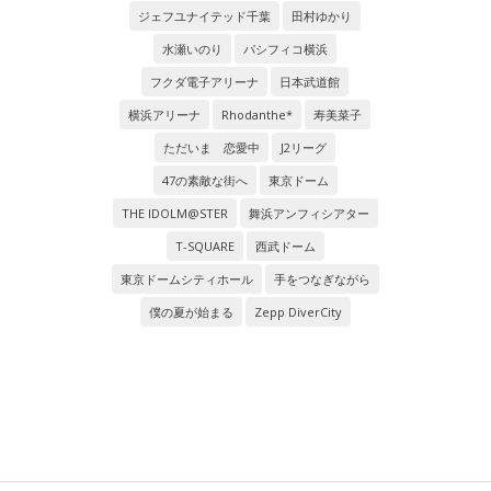
ジェフユナイテッド千葉
田村ゆかり
水瀬いのり
パシフィコ横浜
フクダ電子アリーナ
日本武道館
横浜アリーナ
Rhodanthe*
寿美菜子
ただいま 恋愛中
J2リーグ
47の素敵な街へ
東京ドーム
THE IDOLM@STER
舞浜アンフィシアター
T-SQUARE
西武ドーム
東京ドームシティホール
手をつなぎながら
僕の夏が始まる
Zepp DiverCity