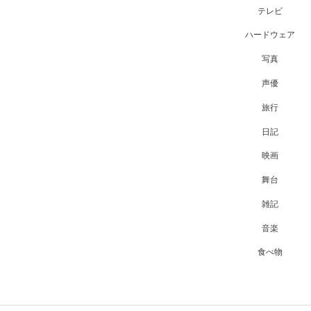
テレビ
ハードウェア
写真
声優
旅行
日記
映画
舞台
雑記
音楽
食べ物