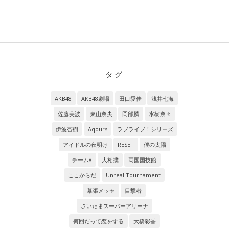
タグ
AKB48
AKB48劇場
田口愛佳
浅井七海
佐藤美波
東山奈央
岡部麟
水樹奈々
伊波杏樹
Aqours
ラブライブ！シリーズ
アイドルの夜明け
RESET
僕の太陽
チーム8
大相撲
両国国技館
ここからだ
Unreal Tournament
幕張メッセ
目撃者
さいたまスーパーアリーナ
何回だって恋をする
大橋彩香