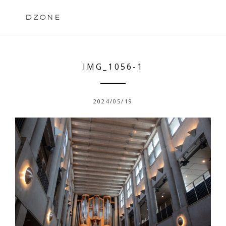
Skip
to
DZONE
content
IMG_1056-1
2024/05/19