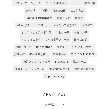
ラブライブ！シリーズ
アイドルの夜明け
RESET
僕の太陽
チーム8
大相撲
両国国技館
ここからだ
Unreal Tournament
幕張メッセ
目撃者
さいたまスーパーアリーナ
何回だって恋をする
大橋彩香
ジェフユナイテッド千葉
田村ゆかり
水瀬いのり
パシフィコ横浜
フクダ電子アリーナ
日本武道館
横浜アリーナ
Rhodanthe*
寿美菜子
ただいま 恋愛中
J2リーグ
47の素敵な街へ
東京ドーム
THE IDOLM@STER
舞浜アンフィシアター
T-SQUARE
西武ドーム
東京ドームシティホール
手をつなぎながら
僕の夏が始まる
Zepp DiverCity
ARCHIVES
Archives