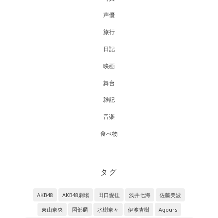
声優
旅行
日記
映画
舞台
雑記
音楽
食べ物
タグ
AKB48
AKB48劇場
田口愛佳
浅井七海
佐藤美波
東山奈央
岡部麟
水樹奈々
伊波杏樹
Aqours