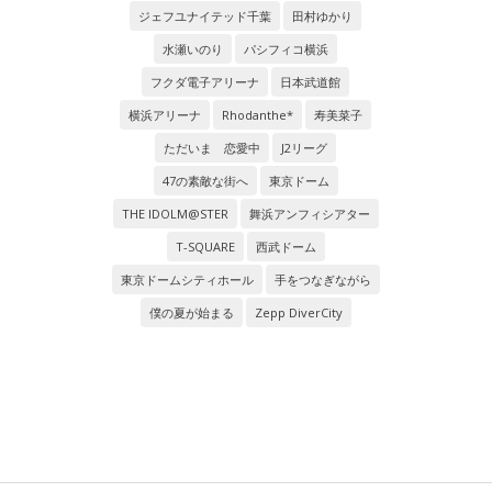
ジェフユナイテッド千葉
田村ゆかり
水瀬いのり
パシフィコ横浜
フクダ電子アリーナ
日本武道館
横浜アリーナ
Rhodanthe*
寿美菜子
ただいま 恋愛中
J2リーグ
47の素敵な街へ
東京ドーム
THE IDOLM@STER
舞浜アンフィシアター
T-SQUARE
西武ドーム
東京ドームシティホール
手をつなぎながら
僕の夏が始まる
Zepp DiverCity