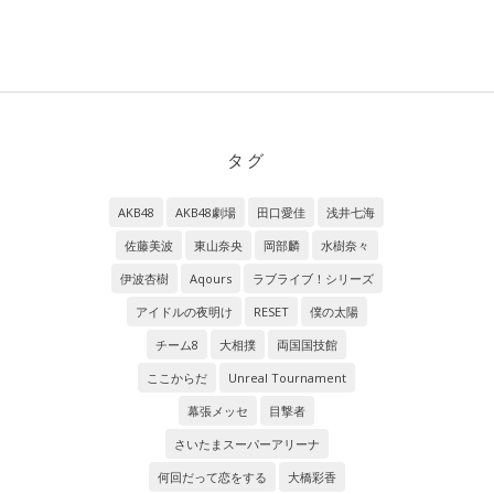
タグ
AKB48
AKB48劇場
田口愛佳
浅井七海
佐藤美波
東山奈央
岡部麟
水樹奈々
伊波杏樹
Aqours
ラブライブ！シリーズ
アイドルの夜明け
RESET
僕の太陽
チーム8
大相撲
両国国技館
ここからだ
Unreal Tournament
幕張メッセ
目撃者
さいたまスーパーアリーナ
何回だって恋をする
大橋彩香