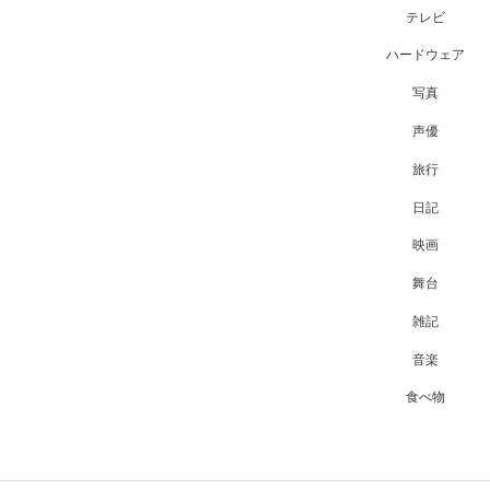
テレビ
ハードウェア
写真
声優
旅行
日記
映画
舞台
雑記
音楽
食べ物