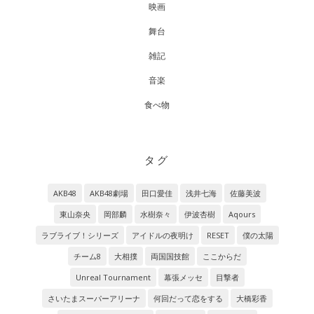
映画
舞台
雑記
音楽
食べ物
タグ
AKB48
AKB48劇場
田口愛佳
浅井七海
佐藤美波
東山奈央
岡部麟
水樹奈々
伊波杏樹
Aqours
ラブライブ！シリーズ
アイドルの夜明け
RESET
僕の太陽
チーム8
大相撲
両国国技館
ここからだ
Unreal Tournament
幕張メッセ
目撃者
さいたまスーパーアリーナ
何回だって恋をする
大橋彩香