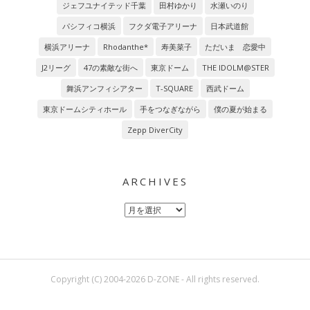
ジェフユナイテッド千葉
田村ゆかり
水瀬いのり
パシフィコ横浜
フクダ電子アリーナ
日本武道館
横浜アリーナ
Rhodanthe*
寿美菜子
ただいま 恋愛中
J2リーグ
47の素敵な街へ
東京ドーム
THE IDOLM@STER
舞浜アンフィシアター
T-SQUARE
西武ドーム
東京ドームシティホール
手をつなぎながら
僕の夏が始まる
Zepp DiverCity
ARCHIVES
Archives
Copyright (C) 2004-2026 D-ZONE - All rights reserved.