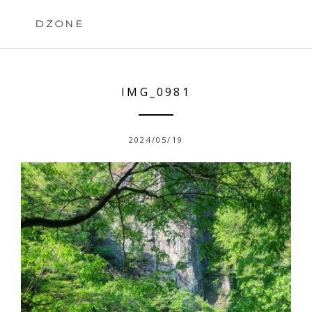
Skip
to
DZONE
content
IMG_0981
2024/05/19