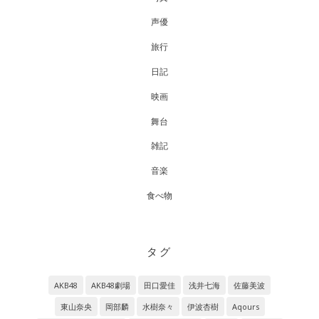
声優
旅行
日記
映画
舞台
雑記
音楽
食べ物
タグ
AKB48
AKB48劇場
田口愛佳
浅井七海
佐藤美波
東山奈央
岡部麟
水樹奈々
伊波杏樹
Aqours