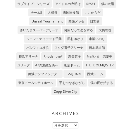
ラブライブ！シリーズ
アイドルの夜明け
RESET
僕の太陽
チーム8
大相撲
両国国技館
ここからだ
Unreal Tournament
幕張メッセ
目撃者
さいたまスーパーアリーナ
何回だって恋をする
大橋彩香
ジェフユナイテッド千葉
田村ゆかり
水瀬いのり
パシフィコ横浜
フクダ電子アリーナ
日本武道館
横浜アリーナ
Rhodanthe*
寿美菜子
ただいま 恋愛中
J2リーグ
47の素敵な街へ
東京ドーム
THE IDOLM@STER
舞浜アンフィシアター
T-SQUARE
西武ドーム
東京ドームシティホール
手をつなぎながら
僕の夏が始まる
Zepp DiverCity
ARCHIVES
Archives