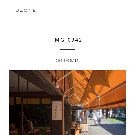
Skip
to
DZONE
content
IMG_0942
2024/05/19