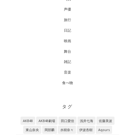
声優
旅行
日記
映画
舞台
雑記
音楽
食べ物
タグ
AKB48
AKB48劇場
田口愛佳
浅井七海
佐藤美波
東山奈央
岡部麟
水樹奈々
伊波杏樹
Aqours