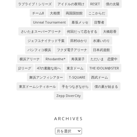
ラブライブ！シリーズ
アイドルの夜明け
RESET
僕の太陽
チーム8
大相撲
両国国技館
ここからだ
Unreal Tournament
幕張メッセ
目撃者
さいたまスーパーアリーナ
何回だって恋をする
大橋彩香
ジェフユナイテッド千葉
田村ゆかり
水瀬いのり
パシフィコ横浜
フクダ電子アリーナ
日本武道館
横浜アリーナ
Rhodanthe*
寿美菜子
ただいま 恋愛中
J2リーグ
47の素敵な街へ
東京ドーム
THE IDOLM@STER
舞浜アンフィシアター
T-SQUARE
西武ドーム
東京ドームシティホール
手をつなぎながら
僕の夏が始まる
Zepp DiverCity
ARCHIVES
Archives