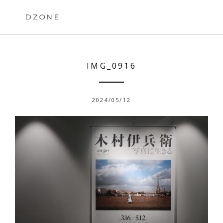
Skip
to
DZONE
content
IMG_0916
2024/05/12